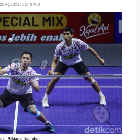
 28 Agu 2025 02:18 WIB
to: Rifkianto Nugroho)