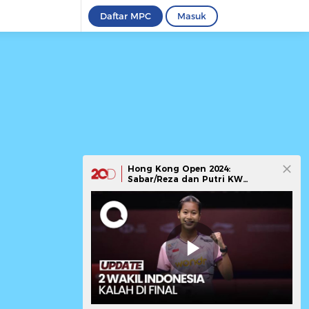
Daftar MPC
Masuk
Hong Kong Open 2024:
Sabar/Reza dan Putri KW
Tumbang di Final