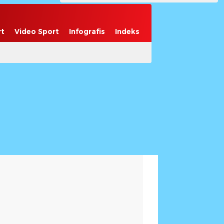
rt
Video Sport
Infografis
Indeks