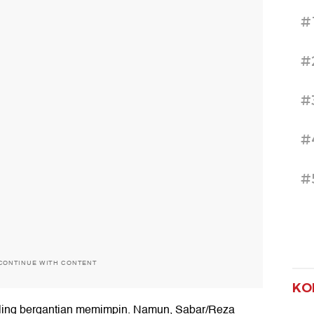
#
#
#
#
#
CONTINUE WITH CONTENT
KO
ling bergantian memimpin. Namun, Sabar/Reza