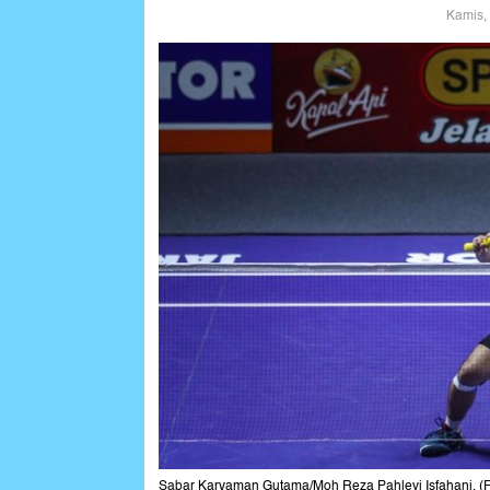
Kamis,
Sabar Karyaman Gutama/Moh Reza Pahlevi Isfahani. (Fo