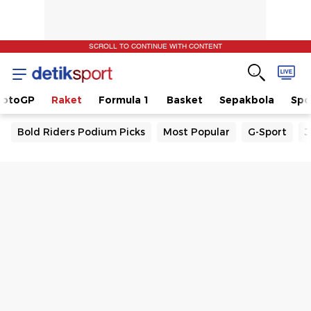
SCROLL TO CONTINUE WITH CONTENT
otoGP
Raket
Formula 1
Basket
Sepakbola
Spo
Bold Riders Podium Picks
Most Popular
G-Sport
J