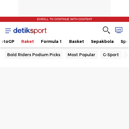
SCROLL TO CONTINUE WITH CONTENT
otoGP
Raket
Formula 1
Basket
Sepakbola
Spo
Bold Riders Podium Picks
Most Popular
G-Sport
J