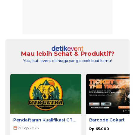
Mau lebih Sehat & Produktif?
Yuk, ikuti event olahraga yang cocok buat kamu!
Pendaftaran Kualifikasi GTR
Barcode Gokart
ULTRA 2026
27 Sep 2026
Rp 65.000