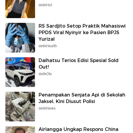
detikHot
RS Sardjito Setop Praktik Mahasiswi
PPDS Viral Nyinyir ke Pasien BPJS
Yurizal
detikHealth
Daihatsu Terios Edisi Spesial Sold
Out!
detikOto
Penampakan Senjata Api di Sekolah
Jaksel, Kini Diusut Polisi
detikNews
Airlangga Ungkap Respons China