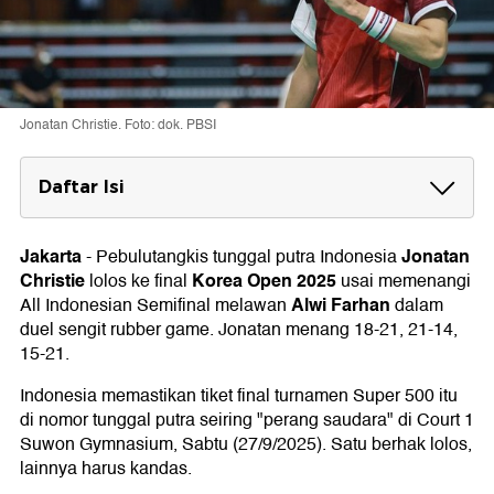
Jonatan Christie. Foto: dok. PBSI
Daftar Isi
Pebulutangkis RI di Semifinal Korea Open
2025
Jakarta
Jonatan
-
Pebulutangkis tunggal putra Indonesia
Christie
Korea Open 2025
lolos ke final
usai memenangi
Alwi Farhan
All Indonesian Semifinal melawan
dalam
duel sengit rubber game. Jonatan menang 18-21, 21-14,
15-21.
Indonesia memastikan tiket final turnamen Super 500 itu
di nomor tunggal putra seiring "perang saudara" di Court 1
Suwon Gymnasium, Sabtu (27/9/2025). Satu berhak lolos,
lainnya harus kandas.