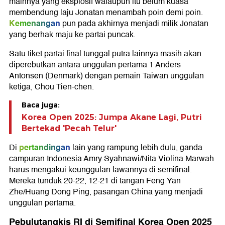
mainnya yang eksplosif walaupun itu belum kuasa
membendung laju Jonatan menambah poin demi poin.
Kemenangan
pun pada akhirnya menjadi milik Jonatan
yang berhak maju ke partai puncak.
Satu tiket partai final tunggal putra lainnya masih akan
diperebutkan antara unggulan pertama 1
Anders
Antonsen (Denmark) dengan pemain Taiwan unggulan
ketiga, Chou Tien-chen.
Baca juga:
Korea Open 2025: Jumpa Akane Lagi, Putri
Bertekad 'Pecah Telur'
pertandingan
Di
lain yang rampung lebih dulu, ganda
campuran Indonesia Amry Syahnawi/Nita Violina Marwah
harus mengakui keunggulan lawannya di semifinal.
Mereka tunduk 20-22, 12-21 di tangan Feng Yan
Zhe/Huang Dong Ping, pasangan China yang menjadi
unggulan pertama.
Pebulutangkis RI di Semifinal Korea Open 2025