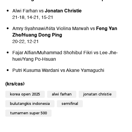
Jonatan Christie
Alwi Farhan vs
21-18, 14-21, 15-21
Feng Yan
Amry Syahnawi/Nita Violina Marwah vs
Zhe/Huang Dong Ping
20-22, 12-21
Fajar Alfian/Muhammad Shohibul Fikri vs Lee Jhe-
huei/Yang Po-Hsuan
Putri Kusuma Wardani vs Akane Yamaguchi
(krs/cas)
korea open 2025
alwi farhan
jonatan christie
bulutangkis indonesia
semifinal
turnamen super 500