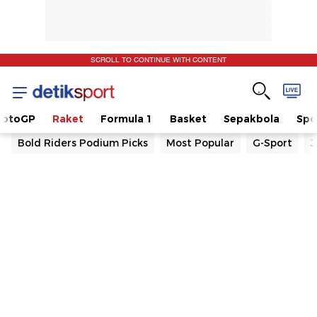
SCROLL TO CONTINUE WITH CONTENT
otoGP
Raket
Formula 1
Basket
Sepakbola
Spo
Bold Riders Podium Picks
Most Popular
G-Sport
J