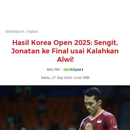
detikSport
Raket
Hasil Korea Open 2025: Sengit,
Jonatan ke Final usai Kalahkan
Alwi!
Kris FW -
detikSport
Sabtu, 27 Sep 2025 13:02 WIB