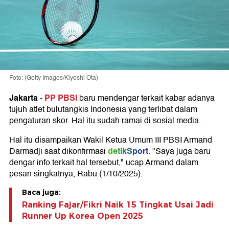
Foto: (Getty Images/Kiyoshi Ota)
Jakarta
PP PBSI
-
baru mendengar terkait kabar adanya
tujuh atlet bulutangkis Indonesia yang terlibat dalam
pengaturan skor. Hal itu sudah ramai di sosial media.
Hal itu disampaikan Wakil Ketua Umum III PBSI Armand
detikSport
Darmadji saat dikonfirmasi
. "Saya juga baru
dengar info terkait hal tersebut," ucap Armand dalam
pesan singkatnya, Rabu (1/10/2025).
Baca juga:
Ranking Fajar/Fikri Naik 15 Tingkat Usai Jadi
Runner Up Korea Open 2025