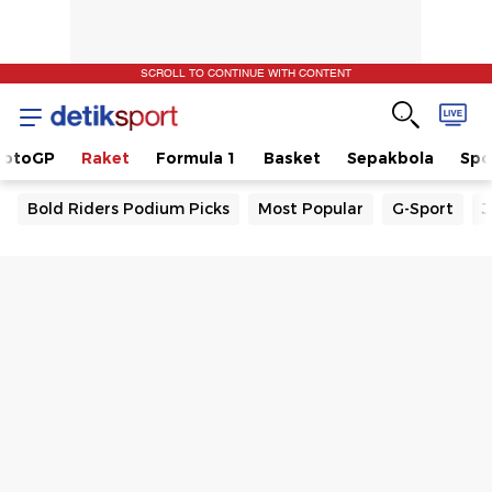
SCROLL TO CONTINUE WITH CONTENT
otoGP
Raket
Formula 1
Basket
Sepakbola
Spo
Bold Riders Podium Picks
Most Popular
G-Sport
J