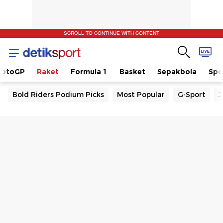
SCROLL TO CONTINUE WITH CONTENT
otoGP
Raket
Formula 1
Basket
Sepakbola
Spo
Bold Riders Podium Picks
Most Popular
G-Sport
J