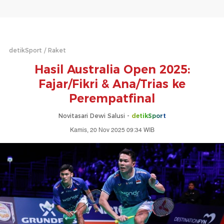
detikSport
Raket
Hasil Australia Open 2025:
Fajar/Fikri & Ana/Trias ke
Perempatfinal
Novitasari Dewi Salusi -
detikSport
Kamis, 20 Nov 2025 09:34 WIB