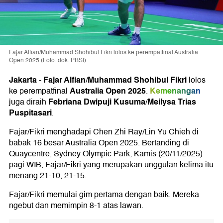
Fajar Alfian/Muhammad Shohibul Fikri lolos ke perempatfinal Australia
Open 2025 (Foto: dok. PBSI)
Jakarta
Fajar Alfian
Muhammad Shohibul Fikri
-
/
lolos
Australia Open 2025
Kemenangan
ke perempatfinal
.
Febriana Dwipuji Kusuma
Meilysa Trias
juga diraih
/
Puspitasari
.
Fajar/Fikri menghadapi Chen Zhi Ray/Lin Yu Chieh di
babak 16 besar Australia Open 2025. Bertanding di
Quaycentre, Sydney Olympic Park, Kamis (20/11/2025)
pagi WIB, Fajar/Fikri yang merupakan unggulan kelima itu
menang 21-10, 21-15.
Fajar/Fikri memulai gim pertama dengan baik. Mereka
ngebut dan memimpin 8-1 atas lawan.