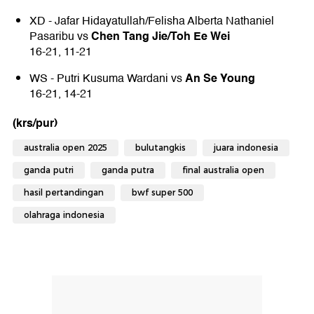
XD - Jafar Hidayatullah/Felisha Alberta Nathaniel
Chen Tang Jie/Toh Ee Wei
Pasaribu vs
16-21, 11-21
An Se Young
WS - Putri Kusuma Wardani vs
16-21, 14-21
(krs/pur)
australia open 2025
bulutangkis
juara indonesia
ganda putri
ganda putra
final australia open
hasil pertandingan
bwf super 500
olahraga indonesia