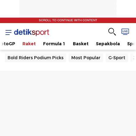
SCROLL TO CONTINUE WITH CONTENT
otoGP
Raket
Formula 1
Basket
Sepakbola
Spo
Bold Riders Podium Picks
Most Popular
G-Sport
J