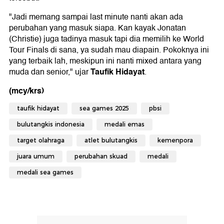
"Jadi memang sampai last minute nanti akan ada
perubahan yang masuk siapa. Kan kayak Jonatan
(Christie) juga tadinya masuk tapi dia memilih ke World
Tour Finals di sana, ya sudah mau diapain. Pokoknya ini
yang terbaik lah, meskipun ini nanti mixed antara yang
Taufik Hidayat
muda dan senior," ujar
.
(mcy/krs)
taufik hidayat
sea games 2025
pbsi
bulutangkis indonesia
medali emas
target olahraga
atlet bulutangkis
kemenpora
juara umum
perubahan skuad
medali
medali sea games