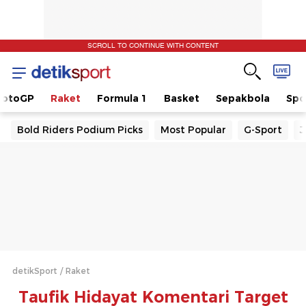
SCROLL TO CONTINUE WITH CONTENT
otoGP
Raket
Formula 1
Basket
Sepakbola
Spo
Bold Riders Podium Picks
Most Popular
G-Sport
J
detikSport
Raket
Taufik Hidayat Komentari Target