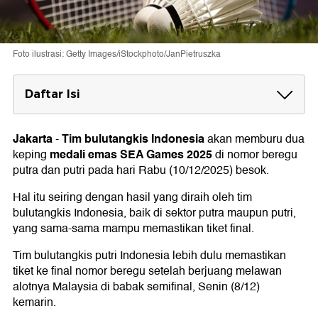
Foto ilustrasi: Getty Images/iStockphoto/JanPietruszka
Daftar Isi
Bulutangkis Beregu SEA Games 2025
Final beregu putri Thailand vs Indonesia
Jakarta
Tim bulutangkis Indonesia
-
akan memburu dua
Final beregu putra Malaysia vs Indonesia
medali emas SEA Games 2025
keping
di nomor beregu
putra dan putri pada hari Rabu (10/12/2025) besok.
Hal itu seiring dengan hasil yang diraih oleh tim
bulutangkis Indonesia, baik di sektor putra maupun putri,
yang sama-sama mampu memastikan tiket final.
Tim bulutangkis putri Indonesia lebih dulu memastikan
tiket ke final nomor beregu setelah berjuang melawan
alotnya Malaysia di babak semifinal, Senin (8/12)
kemarin.