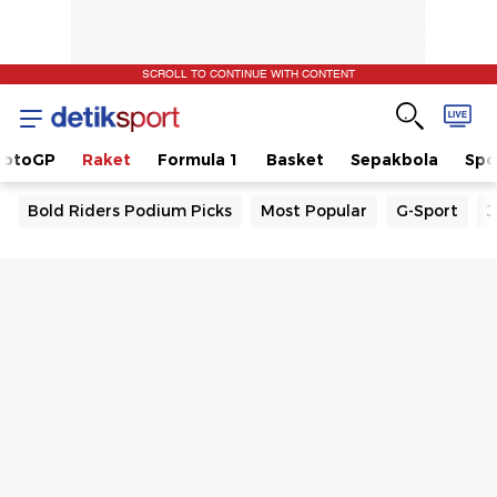
SCROLL TO CONTINUE WITH CONTENT
otoGP
Raket
Formula 1
Basket
Sepakbola
Spo
Bold Riders Podium Picks
Most Popular
G-Sport
J