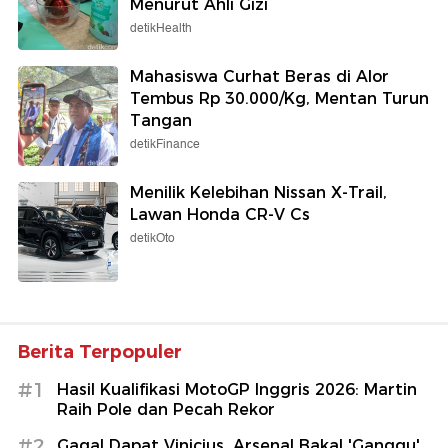
Menurut Ahli Gizi
detikHealth
Mahasiswa Curhat Beras di Alor
Tembus Rp 30.000/Kg, Mentan Turun
Tangan
detikFinance
Menilik Kelebihan Nissan X-Trail,
Lawan Honda CR-V Cs
detikOto
Berita Terpopuler
#1
Hasil Kualifikasi MotoGP Inggris 2026: Martin
Raih Pole dan Pecah Rekor
#2
Gagal Dapat Vinicius, Arsenal Bakal 'Ganggu'