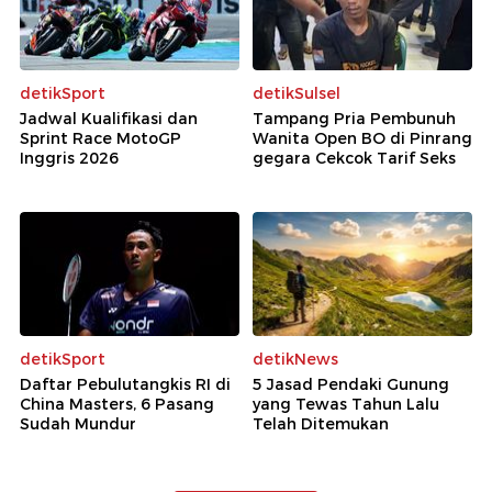
detikSport
detikSulsel
Jadwal Kualifikasi dan
Tampang Pria Pembunuh
Sprint Race MotoGP
Wanita Open BO di Pinrang
Inggris 2026
gegara Cekcok Tarif Seks
detikSport
detikNews
Daftar Pebulutangkis RI di
5 Jasad Pendaki Gunung
China Masters, 6 Pasang
yang Tewas Tahun Lalu
Sudah Mundur
Telah Ditemukan