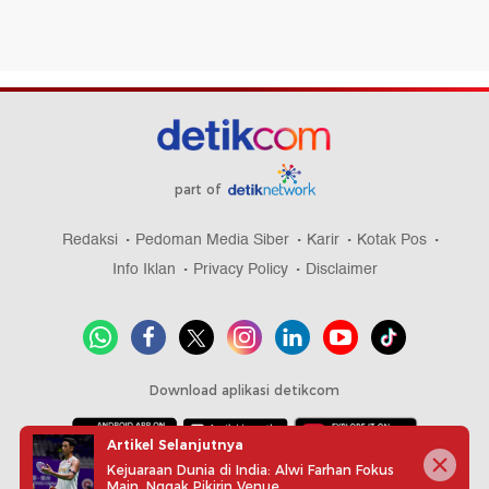
part of
Redaksi
Pedoman Media Siber
Karir
Kotak Pos
Info Iklan
Privacy Policy
Disclaimer
Download aplikasi detikcom
Artikel Selanjutnya
Kejuaraan Dunia di India: Alwi Farhan Fokus
Copyright @ 2026 detikcom, All right reserved
Main, Nggak Pikirin Venue