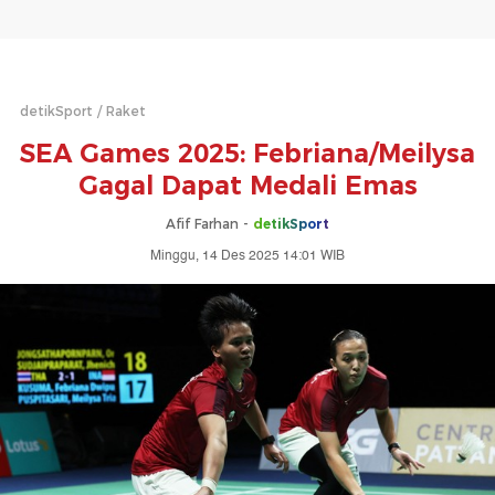
detikSport
Raket
SEA Games 2025: Febriana/Meilysa
Gagal Dapat Medali Emas
Afif Farhan -
detikSport
Minggu, 14 Des 2025 14:01 WIB