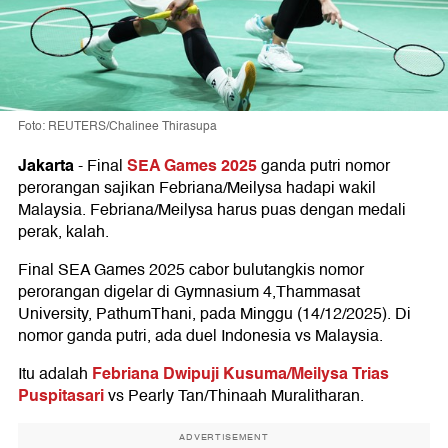
Foto: REUTERS/Chalinee Thirasupa
Jakarta
SEA Games 2025
-
Final
ganda putri nomor
perorangan sajikan Febriana/Meilysa hadapi wakil
Malaysia. Febriana/Meilysa harus puas dengan medali
perak, kalah.
Final SEA Games 2025 cabor bulutangkis nomor
perorangan digelar di Gymnasium 4,Thammasat
University, PathumThani, pada Minggu (14/12/2025). Di
nomor ganda putri, ada duel Indonesia vs Malaysia.
Febriana Dwipuji Kusuma/Meilysa Trias
Itu adalah
Puspitasari
vs Pearly Tan/Thinaah Muralitharan.
ADVERTISEMENT