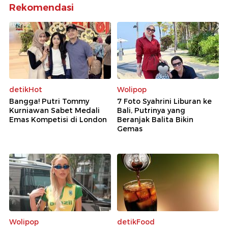
Rekomendasi
detikHot
Wolipop
Bangga! Putri Tommy
7 Foto Syahrini Liburan ke
Kurniawan Sabet Medali
Bali, Putrinya yang
Emas Kompetisi di London
Beranjak Balita Bikin
Gemas
Wolipop
detikFood