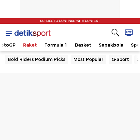
SCROLL TO CONTINUE WITH CONTENT
otoGP
Raket
Formula 1
Basket
Sepakbola
Spo
Bold Riders Podium Picks
Most Popular
G-Sport
J