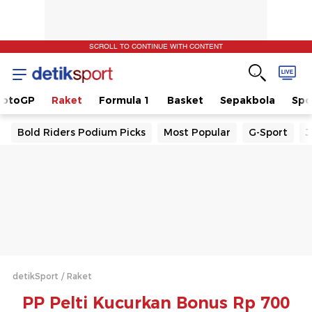
SCROLL TO CONTINUE WITH CONTENT
otoGP
Raket
Formula 1
Basket
Sepakbola
Spo
Bold Riders Podium Picks
Most Popular
G-Sport
J
detikSport
Raket
PP Pelti Kucurkan Bonus Rp 700