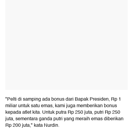
"Pelti di samping ada bonus dari Bapak Presiden, Rp 1
miliar untuk satu emas, kami juga memberikan bonus
kepada atlet kita. Untuk putra Rp 250 juta, putri Rp 250
juta, sementara ganda putri yang meraih emas diberikan
Rp 200 juta," kata Nurdin.