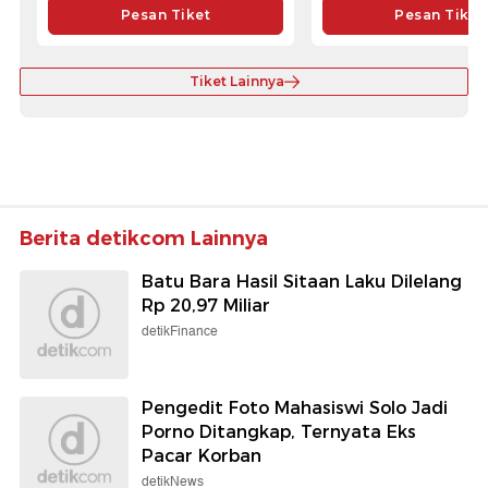
Pesan Tiket
Pesan Tiket
Tiket Lainnya
Berita detikcom Lainnya
Batu Bara Hasil Sitaan Laku Dilelang
Rp 20,97 Miliar
detikFinance
Pengedit Foto Mahasiswi Solo Jadi
Porno Ditangkap, Ternyata Eks
Pacar Korban
detikNews