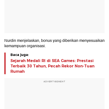
Nurdin menjelaskan, bonus yang diberikan menyesuaikan
kemampuan organisasi.
Baca juga:
Sejarah Medali RI di SEA Games: Prestasi
Terbaik 30 Tahun, Pecah Rekor Non-Tuan
Rumah
ADVERTISEMENT