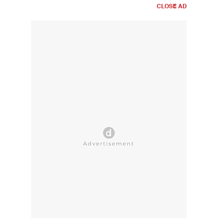
CLOSE AD