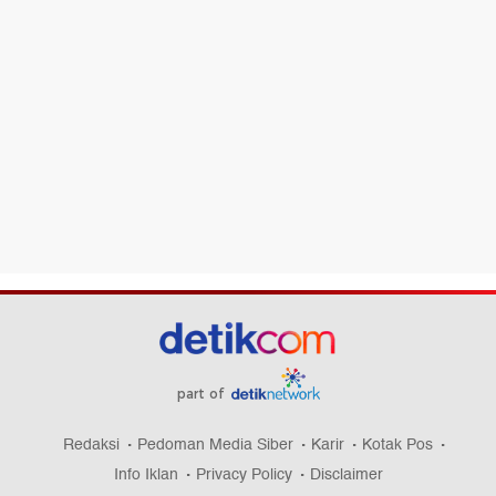
part of
Redaksi
Pedoman Media Siber
Karir
Kotak Pos
Info Iklan
Privacy Policy
Disclaimer