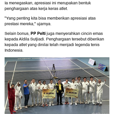
Ia menegaskan, apresiasi ini merupakan bentuk
penghargaan atas kerja keras atlet.
"Yang penting kita bisa memberikan apresiasi atas
prestasi mereka," ujarnya.
PP Pelti
Selain bonus,
juga menyerahkan cincin emas
kepada Aldila Sutjiadi. Penghargaan tersebut diberikan
kepada atlet yang dinilai telah menjadi legenda tenis
Indonesia.