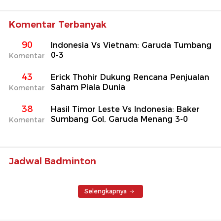
Komentar Terbanyak
90
Indonesia Vs Vietnam: Garuda Tumbang
0-3
Komentar
43
Erick Thohir Dukung Rencana Penjualan
Saham Piala Dunia
Komentar
38
Hasil Timor Leste Vs Indonesia: Baker
Sumbang Gol, Garuda Menang 3-0
Komentar
Jadwal Badminton
Selengkapnya