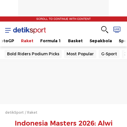
SCROLL TO CONTINUE WITH CONTENT
otoGP
Raket
Formula 1
Basket
Sepakbola
Spo
Bold Riders Podium Picks
Most Popular
G-Sport
J
detikSport
Raket
Indonesia Masters 2026: Alwi