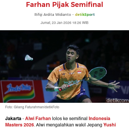
Farhan Pijak Semifinal
Rifqi Ardita Widianto -
detikSport
Jumat, 23 Jan 2026 18:26 WIB
Foto: Gilang Faturahman/detikFoto
Jakarta
Alwi Farhan
Indonesia
-
lolos ke semifinal
Masters 2026
Yushi
. Alwi mengalahkan wakil Jepang