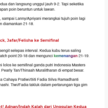
dua dan langsung unggul jauh 9-2. Tapi seketika
apan poin beruntun untuk lawan.
sampai Lanny/Apriyani merangkai tujuh poin lagi
un diamankan 21-18.
k, Jafar/Felisha ke Semifinal
engit selepas interval. Kedua kubu terus saling
kemenangan
atch point 20-18 dan mengunci
21-19.
lolos ke semifinal ganda putri Indonesia Masters
Pearly Tan/Thinaah Muralitharan di empat besar.
ia Cahaya Pratiwi/Siti Fadia Silva Ramadhanti
hashi. Tiwi/Fadia takluk dalam pertarungan tiga gim
ot! Adnan/Indah Kalah dari Unggulan Kedua