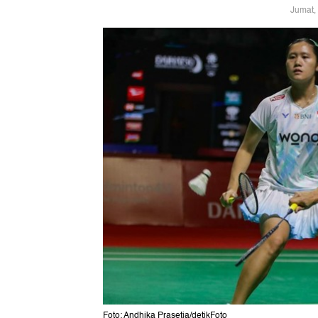
Jumat,
Foto: Andhika Prasetia/detikFoto