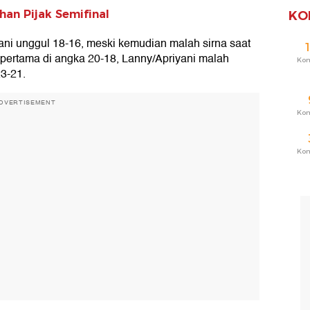
han Pijak Semifinal
KO
ni unggul 18-16, meski kemudian malah sirna saat
pertama di angka 20-18, Lanny/Apriyani malah
Ko
23-21.
DVERTISEMENT
Ko
Ko