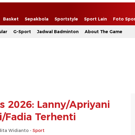
Basket
Sepakbola
Sportstyle
Sport Lain
Foto Spo
lar
G-Sport
Jadwal Badminton
About The Game
s 2026: Lanny/Apriyani
i/Fadia Terhenti
dita Widianto -
Sport