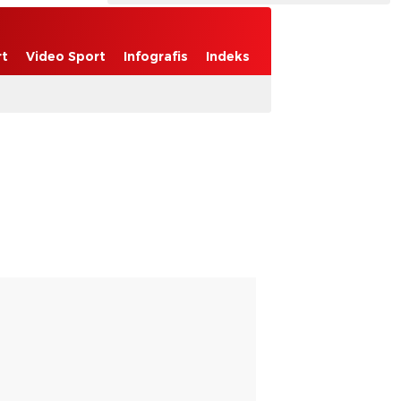
rt
Video Sport
Infografis
Indeks