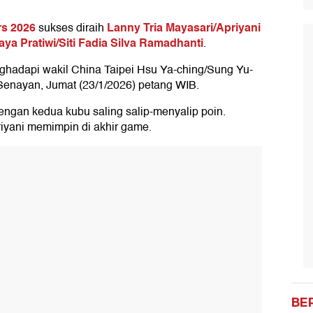
rs 2026
Lanny Tria Mayasari/Apriyani
sukses diraih
ya Pratiwi/Siti Fadia Silva Ramadhanti
.
ghadapi wakil China Taipei Hsu Ya-ching/Sung Yu-
 Senayan, Jumat (23/1/2026) petang WIB.
dengan kedua kubu saling salip-menyalip poin.
riyani memimpin di akhir game.
BE