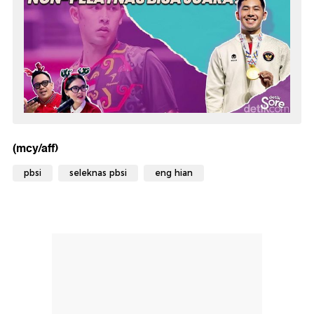
(mcy/aff)
pbsi
seleknas pbsi
eng hian