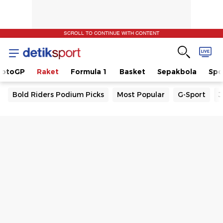
SCROLL TO CONTINUE WITH CONTENT
otoGP
Raket
Formula 1
Basket
Sepakbola
Spo
Bold Riders Podium Picks
Most Popular
G-Sport
J