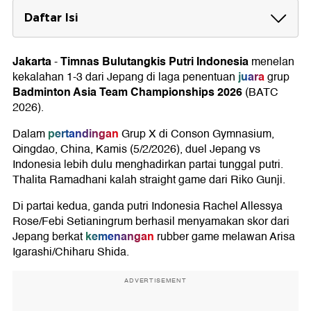
Daftar Isi
Hasil BATC 2026 Jepang vs Indonesia
Jakarta
Timnas Bulutangkis Putri Indonesia
-
menelan
juara
kekalahan 1-3 dari Jepang di laga penentuan
grup
Badminton Asia Team Championships 2026
(BATC
2026).
pertandingan
Dalam
Grup X di Conson Gymnasium,
Qingdao, China, Kamis (5/2/2026), duel Jepang vs
Indonesia lebih dulu menghadirkan partai tunggal putri.
Thalita Ramadhani kalah straight game dari Riko Gunji.
Di partai kedua, ganda putri Indonesia Rachel Allessya
Rose/Febi Setianingrum berhasil menyamakan skor dari
kemenangan
Jepang berkat
rubber game melawan Arisa
Igarashi/Chiharu Shida.
ADVERTISEMENT