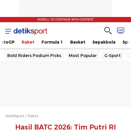
SCROLL TO CONTINUE WITH CONTENT
otoGP
Raket
Formula 1
Basket
Sepakbola
Spo
Bold Riders Podium Picks
Most Popular
G-Sport
J
detikSport
Raket
Hasil BATC 2026: Tim Putri RI