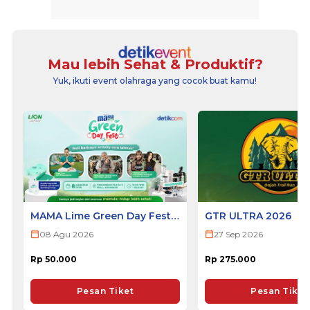
Mau lebih Sehat & Produktif?
Yuk, ikuti event olahraga yang cocok buat kamu!
MAMA Lime Green Day Fest
GTR ULTRA 2026
2026 - SURABAYA
08 Agu 2026
27 Sep 2026
Rp 50.000
Rp 275.000
Pesan Tiket
Pesan Tiket