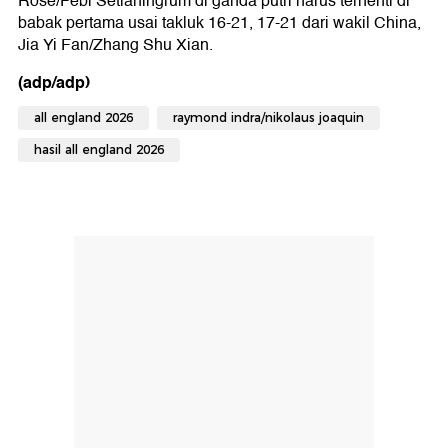
Rose/Febi Setianingrum di ganda putri harus terhenti di
babak pertama usai takluk 16-21, 17-21 dari wakil China,
Jia Yi Fan/Zhang Shu Xian.
(adp/adp)
all england 2026
raymond indra/nikolaus joaquin
hasil all england 2026