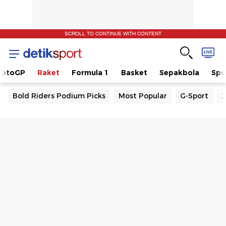
SCROLL TO CONTINUE WITH CONTENT
otoGP
Raket
Formula 1
Basket
Sepakbola
Spo
Bold Riders Podium Picks
Most Popular
G-Sport
J