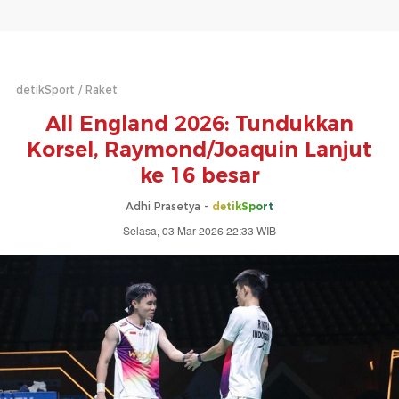
detikSport
Raket
All England 2026: Tundukkan
Korsel, Raymond/Joaquin Lanjut
ke 16 besar
Adhi Prasetya -
detikSport
Selasa, 03 Mar 2026 22:33 WIB