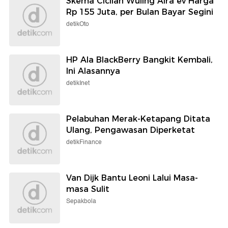
Skema Cicilan Wuling Aira ev Harga
Rp 155 Juta, per Bulan Bayar Segini
detikOto
HP Ala BlackBerry Bangkit Kembali,
Ini Alasannya
detikInet
Pelabuhan Merak-Ketapang Ditata
Ulang, Pengawasan Diperketat
detikFinance
Van Dijk Bantu Leoni Lalui Masa-
masa Sulit
Sepakbola