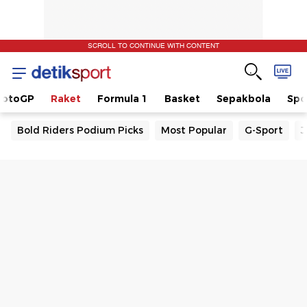
SCROLL TO CONTINUE WITH CONTENT
otoGP
Raket
Formula 1
Basket
Sepakbola
Spo
Bold Riders Podium Picks
Most Popular
G-Sport
J