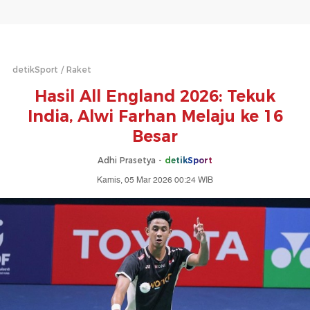
detikSport
Raket
Hasil All England 2026: Tekuk
India, Alwi Farhan Melaju ke 16
Besar
Adhi Prasetya -
detikSport
Kamis, 05 Mar 2026 00:24 WIB