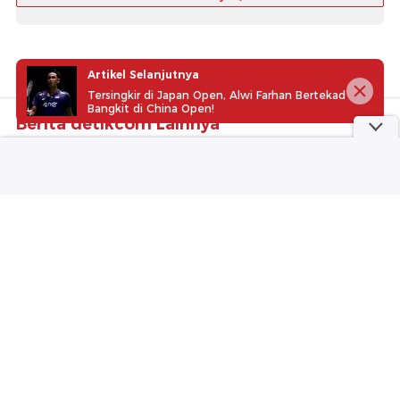
Artikel Selanjutnya
Tersingkir di Japan Open, Alwi Farhan Bertekad
Bangkit di China Open!
Berita detikcom Lainnya
Vini Hapus Semua Postingan
Instagram, Tinggalkan Real Madrid
demi Arsenal?
detikInet
Ingin Kurangi Garam? Ini 7
Pengganti yang Lebih Sehat
detikFood
Staf Bandara Suvarnabhumi Diduga
Rasis ke Penumpang China, Bikin