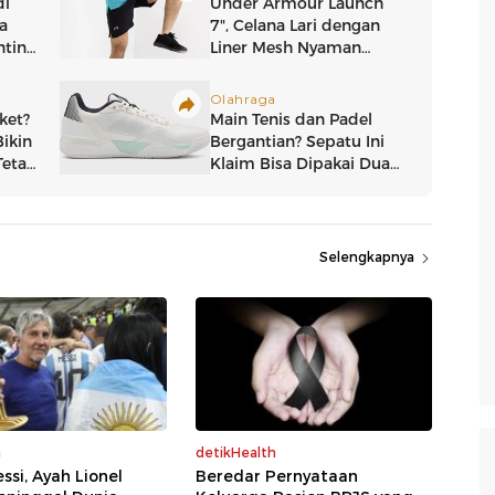
Selengkapnya
a
detikHealth
ssi, Ayah Lionel
Beredar Pernyataan