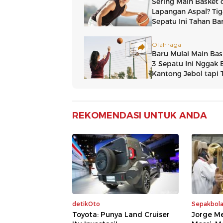
REKOMENDASI UNTUK ANDA
detikOto
Sepakbol
Toyota: Punya Land Cruiser
Jorge Me