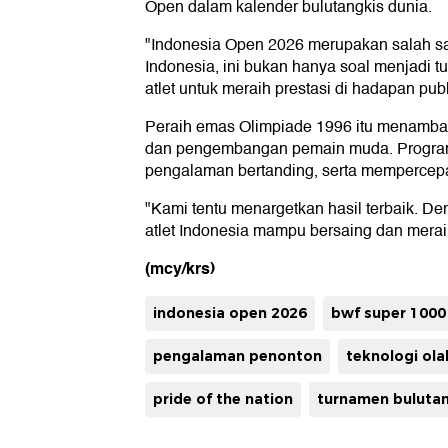
Open dalam kalender bulutangkis dunia.
"Indonesia Open 2026 merupakan salah sat
Indonesia, ini bukan hanya soal menjadi t
atlet untuk meraih prestasi di hadapan publi
Peraih emas Olimpiade 1996 itu menambahk
dan pengembangan pemain muda. Program 
pengalaman bertanding, serta mempercepat a
"Kami tentu menargetkan hasil terbaik. D
atlet Indonesia mampu bersaing dan merai
(mcy/krs)
indonesia open 2026
bwf super 1000
pengalaman penonton
teknologi ol
pride of the nation
turnamen bulutan