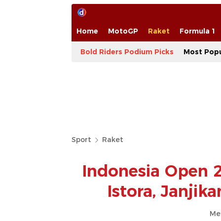
Home
MotoGP
Raket
Formula 1
Bold Riders Podium Picks
Most Popu
Sport
Raket
Indonesia Open 2
Istora, Janji
Me