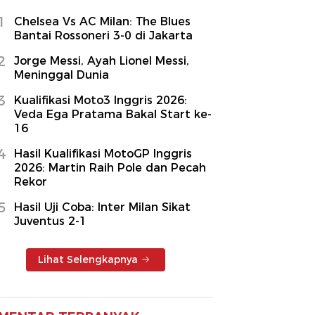
1
Chelsea Vs AC Milan: The Blues
Bantai Rossoneri 3-0 di Jakarta
2
Jorge Messi, Ayah Lionel Messi,
Meninggal Dunia
3
Kualifikasi Moto3 Inggris 2026:
Veda Ega Pratama Bakal Start ke-
16
4
Hasil Kualifikasi MotoGP Inggris
2026: Martin Raih Pole dan Pecah
Rekor
5
Hasil Uji Coba: Inter Milan Sikat
Juventus 2-1
Lihat Selengkapnya