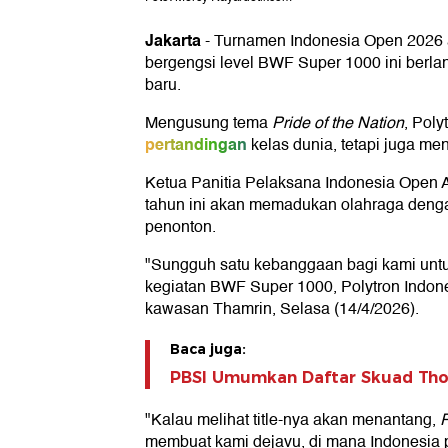
Jakarta
-
Turnamen
Indonesia Open 2026
bergengsi level BWF Super 1000 ini berla
baru.
Mengusung tema
Pride of the Nation
, Pol
pertandingan
kelas dunia, tetapi juga m
Ketua Panitia Pelaksana Indonesia Open
tahun ini akan memadukan olahraga denga
penonton.
"Sungguh satu kebanggaan bagi kami untu
kegiatan BWF Super 1000, Polytron Indone
kawasan Thamrin, Selasa (14/4/2026).
Baca juga:
PBSI Umumkan Daftar Skuad Tho
"Kalau melihat title-nya akan menantang,
P
membuat kami dejavu, di mana Indonesia per