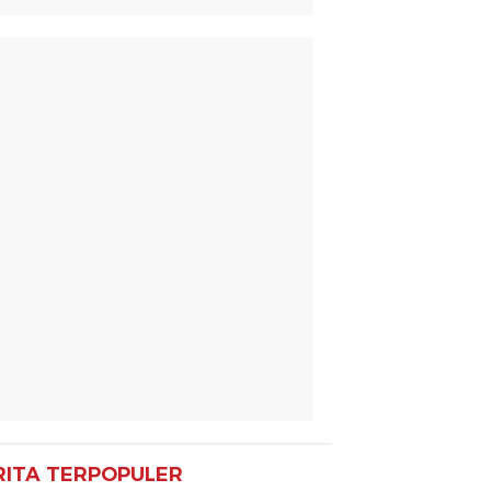
RITA TERPOPULER