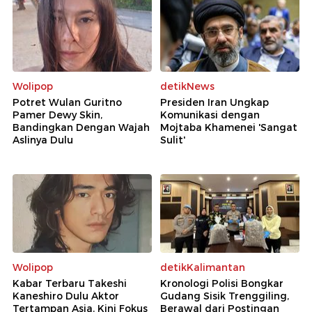
Wolipop
detikNews
Potret Wulan Guritno
Presiden Iran Ungkap
Pamer Dewy Skin,
Komunikasi dengan
Bandingkan Dengan Wajah
Mojtaba Khamenei 'Sangat
Aslinya Dulu
Sulit'
Wolipop
detikKalimantan
Kabar Terbaru Takeshi
Kronologi Polisi Bongkar
Kaneshiro Dulu Aktor
Gudang Sisik Trenggiling,
Tertampan Asia, Kini Fokus
Berawal dari Postingan