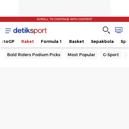
SCROLL TO CONTINUE WITH CONTENT
otoGP
Raket
Formula 1
Basket
Sepakbola
Spo
Bold Riders Podium Picks
Most Popular
G-Sport
J