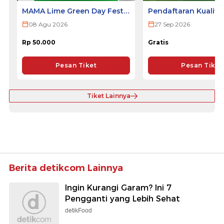
MAMA Lime Green Day Fest
Pendaftaran Kualifi
2026 - SURABAYA
ULTRA 2026
08 Agu 2026
27 Sep 2026
Rp 50.000
Gratis
Pesan Tiket
Pesan Tiket
Tiket Lainnya
Berita detikcom Lainnya
Ingin Kurangi Garam? Ini 7
Pengganti yang Lebih Sehat
detikFood