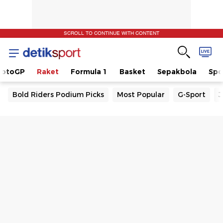
SCROLL TO CONTINUE WITH CONTENT
otoGP
Raket
Formula 1
Basket
Sepakbola
Spo
Bold Riders Podium Picks
Most Popular
G-Sport
J