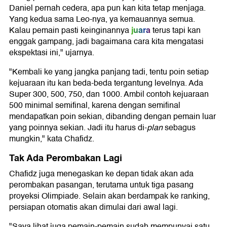
Daniel pernah cedera, apa pun kan kita tetap menjaga.
Yang kedua sama Leo-nya, ya kemauannya semua.
juara
Kalau pemain pasti keinginannya
terus tapi kan
enggak gampang, jadi bagaimana cara kita mengatasi
ekspektasi ini," ujarnya.
"Kembali ke yang jangka panjang tadi, tentu poin setiap
kejuaraan itu kan beda-beda tergantung levelnya. Ada
Super 300, 500, 750, dan 1000. Ambil contoh kejuaraan
500 minimal semifinal, karena dengan semifinal
mendapatkan poin sekian, dibanding dengan pemain luar
yang poinnya sekian. Jadi itu harus di-
plan
sebagus
mungkin," kata Chafidz.
Tak Ada Perombakan Lagi
Chafidz juga menegaskan ke depan tidak akan ada
perombakan pasangan, terutama untuk tiga pasang
proyeksi Olimpiade. Selain akan berdampak ke ranking,
persiapan otomatis akan dimulai dari awal lagi.
"Saya lihat juga pemain-pemain sudah mempunyai satu