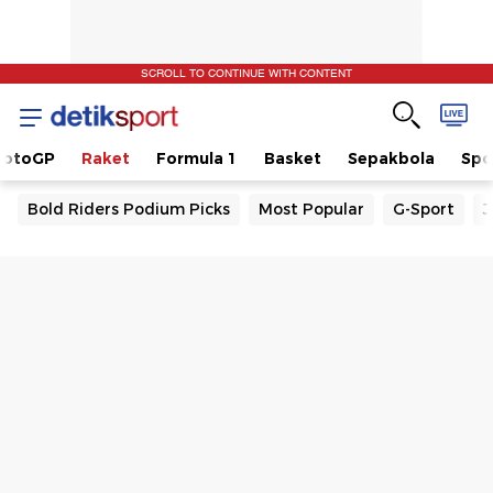
SCROLL TO CONTINUE WITH CONTENT
otoGP
Raket
Formula 1
Basket
Sepakbola
Spo
Bold Riders Podium Picks
Most Popular
G-Sport
J