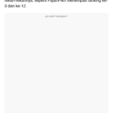
rekan-rekannya, seperti Fajar/Fikri menempati ranking ke-
3 dan ke-12.
ADVERTISEMENT