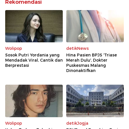
Rekomendasi
Wolipop
detikNews
Sosok Putri Yordania yang
Hina Pasien BPJS 'Triase
Mendadak Viral, Cantik dan
Merah Dulu', Dokter
Berprestasi
Puskesmas Malang
Dinonaktifkan
Wolipop
detikJogja