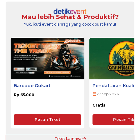
Mau lebih Sehat & Produktif?
Yuk, ikuti event olahraga yang cocok buat kamu!
Barcode Gokart
Pendaftaran Kualifi
ULTRA 2026
27 Sep 2026
Rp 65.000
Gratis
Pesan Tiket
Pesan Tiket
Tiket Lainnya