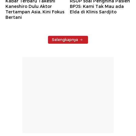
Kabar Terbaru Takeshi
RSUP soal Penghina Pasien
Kaneshiro Dulu Aktor
BPJS: Kami Tak Mau ada
Tertampan Asia, Kini Fokus
Elda di Klinis Sardjito
Bertani
Selengkapnya