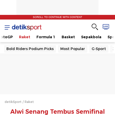
SCROLL TO CONTINUE WITH CONTENT
otoGP
Raket
Formula 1
Basket
Sepakbola
Spo
Bold Riders Podium Picks
Most Popular
G-Sport
J
detikSport
Raket
Alwi Senang Tembus Semifinal