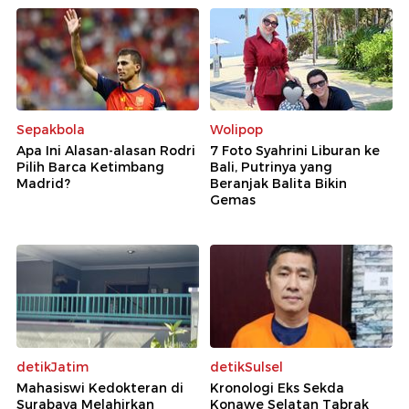
Sepakbola
Wolipop
Apa Ini Alasan-alasan Rodri
7 Foto Syahrini Liburan ke
Pilih Barca Ketimbang
Bali, Putrinya yang
Madrid?
Beranjak Balita Bikin
Gemas
detikJatim
detikSulsel
Mahasiswi Kedokteran di
Kronologi Eks Sekda
Surabaya Melahirkan
Konawe Selatan Tabrak