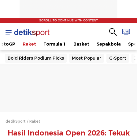
SCROLL TO CONTINUE WITH CONTENT
otoGP
Raket
Formula 1
Basket
Sepakbola
Spo
Bold Riders Podium Picks
Most Popular
G-Sport
J
detikSport
Raket
Hasil Indonesia Open 2026: Tekuk