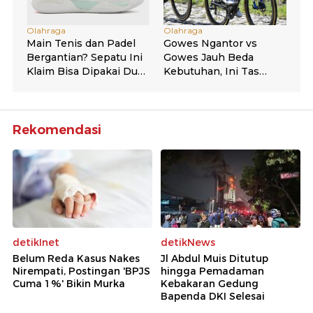
Rekomendasi
detikInet
detikNews
Belum Reda Kasus Nakes
Jl Abdul Muis Ditutup
Nirempati, Postingan 'BPJS
hingga Pemadaman
Cuma 1%' Bikin Murka
Kebakaran Gedung
Bapenda DKI Selesai