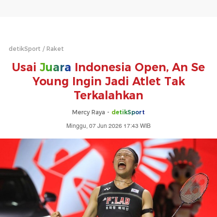
detikSport
Raket
Usai
Juara
Indonesia Open, An Se
Young Ingin Jadi Atlet Tak
Terkalahkan
Mercy Raya -
detikSport
Minggu, 07 Jun 2026 17:43 WIB