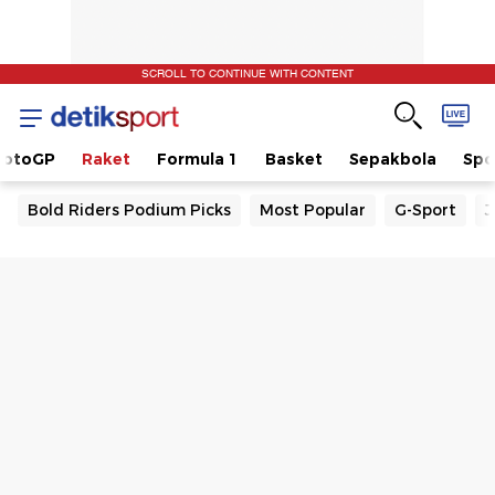
SCROLL TO CONTINUE WITH CONTENT
otoGP
Raket
Formula 1
Basket
Sepakbola
Spo
Bold Riders Podium Picks
Most Popular
G-Sport
J