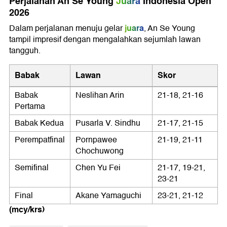
Perjalanan An Se Young
Juara
Indonesia Open
2026
juara
Dalam perjalanan menuju gelar
, An Se Young
tampil impresif dengan mengalahkan sejumlah lawan
tangguh.
Babak
Lawan
Skor
Babak
Neslihan Arin
21-18, 21-16
Pertama
Babak Kedua
Pusarla V. Sindhu
21-17, 21-15
Perempatfinal
Pornpawee
21-19, 21-11
Chochuwong
Semifinal
Chen Yu Fei
21-17, 19-21,
23-21
Final
Akane Yamaguchi
23-21, 21-12
(mcy/krs)