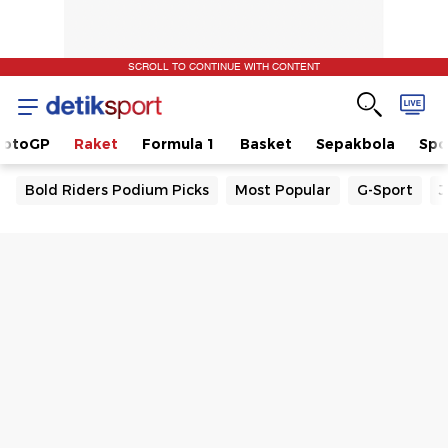
SCROLL TO CONTINUE WITH CONTENT
otoGP
Raket
Formula 1
Basket
Sepakbola
Spo
Bold Riders Podium Picks
Most Popular
G-Sport
J