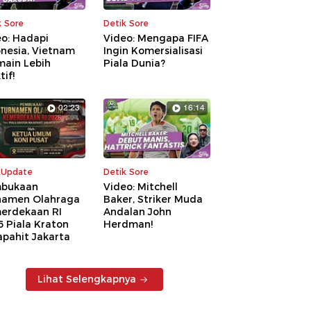
k Sore
Detik Sore
eo: Hadapi
Video: Mengapa FIFA
nesia, Vietnam
Ingin Komersialisasi
main Lebih
Piala Dunia?
tif!
02:23
16:14
kUpdate
Detik Sore
bukaan
Video: Mitchell
namen Olahraga
Baker, Striker Muda
erdekaan RI
Andalan John
 Piala Kraton
Herdman!
apahit Jakarta
Lihat Selengkapnya