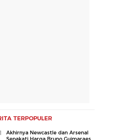
RITA TERPOPULER
1
Akhirnya Newcastle dan Arsenal
Sepakati Harga Bruno Guimaraes