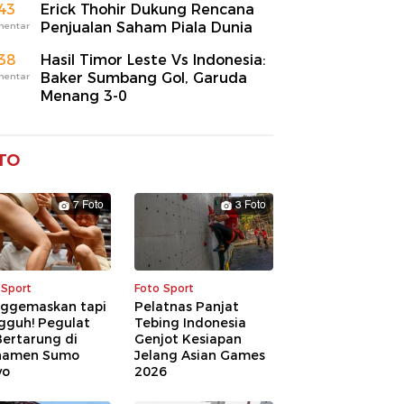
43
Erick Thohir Dukung Rencana
Penjualan Saham Piala Dunia
mentar
38
Hasil Timor Leste Vs Indonesia:
Baker Sumbang Gol, Garuda
mentar
Menang 3-0
TO
7 Foto
3 Foto
 Sport
Foto Sport
ggemaskan tapi
Pelatnas Panjat
gguh! Pegulat
Tebing Indonesia
Bertarung di
Genjot Kesiapan
namen Sumo
Jelang Asian Games
yo
2026