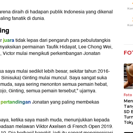
Ko
arena diraih di hadapan publik Indonesia yang dikenal
ling fanatik di dunia.
Ko
ing
juara
r
tidak lepas dari pengaruh para pebulutangkis
yaksikan permainan Taufik Hidayat, Lee Chong Wei,
FO
, Victor mulai mengikuti perkembangan Jonatan
 saya mulai sedikit lebih besar, sekitar tahun 2016-
y Sinisuka) Ginting mulai muncul. Saya sangat suka
 muda, saya sering menonton semua pemain hebat,
Jojo, Ginting, semua pemain tersebut," ujarnya.
Foto
pertandingan
Jonatan yang paling membekas
Men
Tan
SD 
Tur
h saya, ketika saya masih muda, menunjukkan kepada
Tok
adaan melawan Viktor Axelsen di French Open 2019.