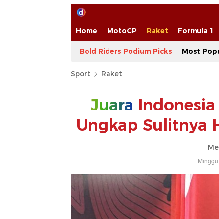
Home
MotoGP
Raket
Formula 1
Bold Riders Podium Picks
Most Popu
Sport
Raket
Juara
Indonesia 
Ungkap Sulitnya 
Me
Minggu,