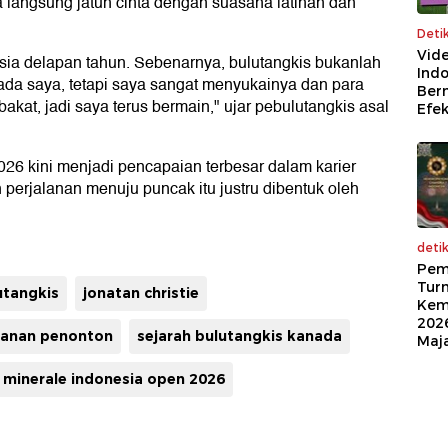
 langsung jatuh cinta dengan suasana latihan dan
Deti
Vid
usia delapan tahun. Sebenarnya, bulutangkis bukanlah
Indo
ada saya, tetapi saya sangat menyukainya dan para
Ber
kat, jadi saya terus bermain," ujar pebulutangkis asal
Efek
26 kini menjadi pencapaian terbesar dalam karier
n perjalanan menuju puncak itu justru dibentuk oleh
deti
Pem
Tur
utangkis
jonatan christie
Kem
2026
kanan penonton
sejarah bulutangkis kanada
Maj
e minerale indonesia open 2026