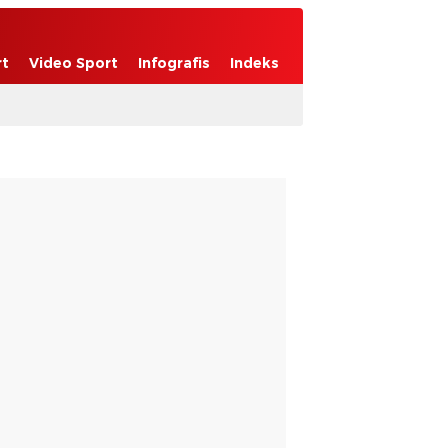
rt
Video Sport
Infografis
Indeks