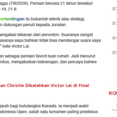
inggu (7/6/2026). Pemain berusia 21 tahun tersebut
#
19, 21-8.
pertandingan
itu bukanlah teknik atau strategi,
#
an dukungan penuh kepada Jonatan.
h mengatasi tekanan dari penonton. Suaranya sangat
#
, rasanya saya bahkan tidak bisa mendengar suara saya
 kata Victor Lai.
#
an sebagai pemain favorit tuan rumah. Jadi menurut
p fokus, mengabaikan kebisingan, dan percaya bahwa
n Christie Dikalahkan Victor Lai di Final
KO
arah bagi bulutangkis Kanada. Ia menjadi wakil
Ko
onesia Open, salah satu turnamen paling prestisius