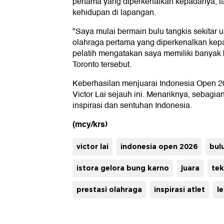
pertama yang diperkenalkan kepadanya, ia
kehidupan di lapangan.
"Saya mulai bermain bulu tangkis sekitar 
olahraga pertama yang diperkenalkan kep
pelatih mengatakan saya memiliki banyak ba
Toronto tersebut.
Keberhasilan menjuarai Indonesia Open 20
Victor Lai sejauh ini. Menariknya, sebagia
inspirasi dan sentuhan Indonesia.
(mcy/krs)
victor lai
indonesia open 2026
bul
istora gelora bung karno
juara
te
prestasi olahraga
inspirasi atlet
l