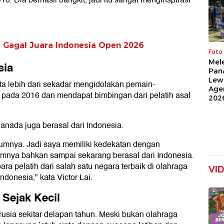
-10. Dia berhasil bangkit, jadi itu sangat menginspirasi
i Gagal Juara Indonesia Open 2026
Foto
Mel
sia
Pan
Lew
ta lebih dari sekadar mengidolakan pemain-
Age
a pada 2016 dan mendapat bimbingan dari pelatih asal
202
 Kanada juga berasal dari Indonesia.
mnya. Jadi saya memiliki kedekatan dengan
umnya bahkan sampai sekarang berasal dari Indonesia.
ara pelatih dari salah satu negara terbaik di olahraga
VI
Indonesia," kata Victor Lai.
 Sejak Kecil
rusia sekitar delapan tahun. Meski bukan olahraga