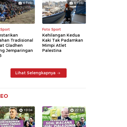
4 Foto
6 Foto
 Sport
Foto Sport
estarikan
Kehilangan Kedua
ahan Tradisional
Kaki Tak Padamkan
at Gladhen
Mimpi Atlet
ng Jemparingan
Palestina
6
Lihat Selengkapnya
DEO
19:04
22:14