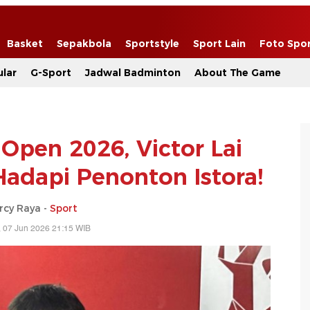
Basket
Sepakbola
Sportstyle
Sport Lain
Foto Spo
lar
G-Sport
Jadwal Badminton
About The Game
Open 2026, Victor Lai
Hadapi Penonton Istora!
rcy Raya -
Sport
 07 Jun 2026 21:15 WIB