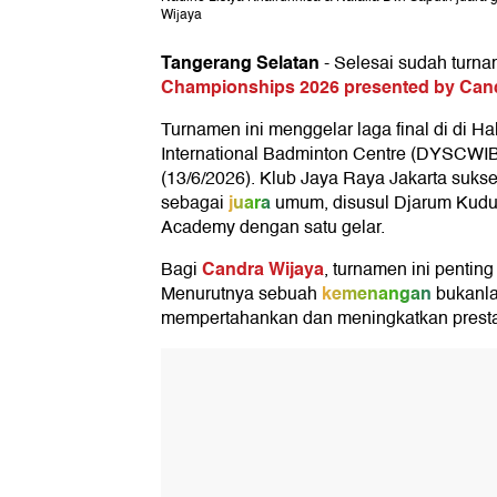
Wijaya
Tangerang Selatan
-
Selesai sudah turn
Championships 2026 presented by Can
Turnamen ini menggelar laga final di di H
International Badminton Centre (DYSCWIB
(13/6/2026). Klub Jaya Raya Jakarta suk
juara
sebagai
umum, disusul Djarum Kudu
Academy dengan satu gelar.
Candra Wijaya
Bagi
, turnamen ini pentin
kemenangan
Menurutnya sebuah
bukanlah
mempertahankan dan meningkatkan presta