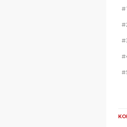
#
#
#
#
#
KO