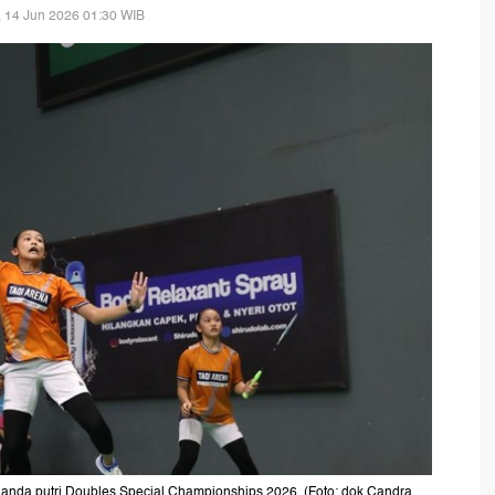
 14 Jun 2026 01:30 WIB
 ganda putri Doubles Special Championships 2026. (Foto: dok.Candra