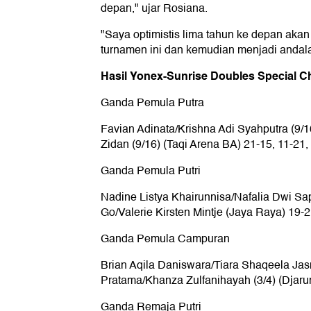
depan," ujar Rosiana.
"Saya optimistis lima tahun ke depan aka
turnamen ini dan kemudian menjadi andalan 
Hasil Yonex-Sunrise Doubles Special 
Ganda Pemula Putra
Favian Adinata/Krishna Adi Syahputra (9
Zidan (9/16) (Taqi Arena BA) 21-15, 11-21,
Ganda Pemula Putri
Nadine Listya Khairunnisa/Nafalia Dwi Sap
Go/Valerie Kirsten Mintje (Jaya Raya) 19-2
Ganda Pemula Campuran
Brian Aqila Daniswara/Tiara Shaqeela Jas
Pratama/Khanza Zulfanihayah (3/4) (Djaru
Ganda Remaja Putri