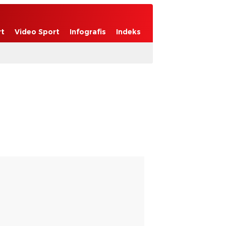
rt
Video Sport
Infografis
Indeks