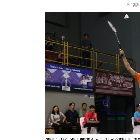
Minggu,
Nadine Listya Khairunnisa & Nafalia Dwi Saputri juara