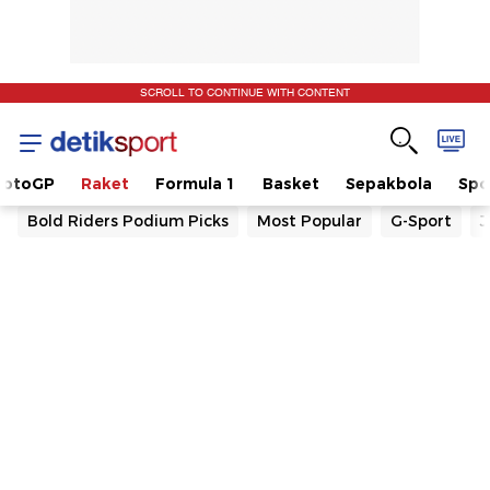
SCROLL TO CONTINUE WITH CONTENT
otoGP
Raket
Formula 1
Basket
Sepakbola
Spo
Bold Riders Podium Picks
Most Popular
G-Sport
J