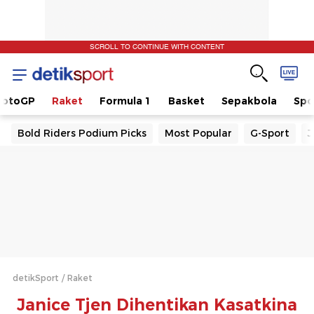
SCROLL TO CONTINUE WITH CONTENT
otoGP
Raket
Formula 1
Basket
Sepakbola
Spo
Bold Riders Podium Picks
Most Popular
G-Sport
J
detikSport
Raket
Janice Tjen Dihentikan Kasatkina