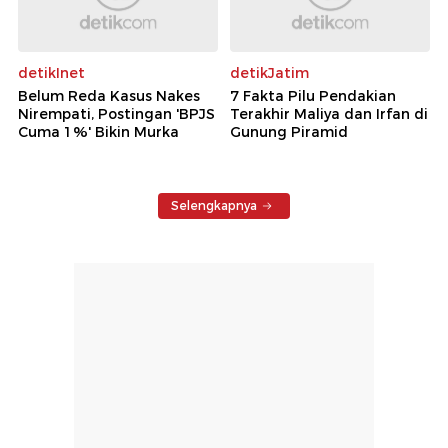
detikInet
detikJatim
Belum Reda Kasus Nakes
7 Fakta Pilu Pendakian
Nirempati, Postingan 'BPJS
Terakhir Maliya dan Irfan di
Cuma 1%' Bikin Murka
Gunung Piramid
Selengkapnya