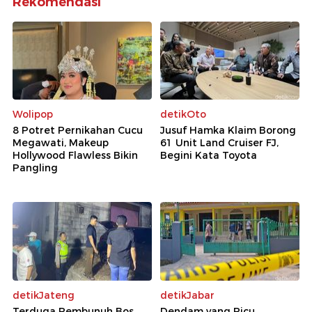
Rekomendasi
Wolipop
detikOto
8 Potret Pernikahan Cucu
Jusuf Hamka Klaim Borong
Megawati, Makeup
61 Unit Land Cruiser FJ,
Hollywood Flawless Bikin
Begini Kata Toyota
Pangling
detikJateng
detikJabar
Terduga Pembunuh Bos
Dendam yang Picu