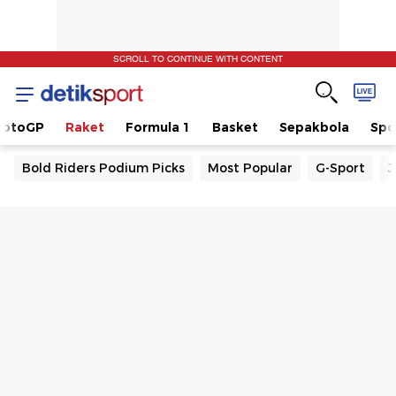
SCROLL TO CONTINUE WITH CONTENT
otoGP
Raket
Formula 1
Basket
Sepakbola
Spo
Bold Riders Podium Picks
Most Popular
G-Sport
J