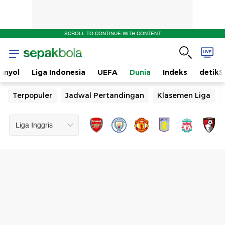
SCROLL TO CONTINUE WITH CONTENT
anyol
Liga Indonesia
UEFA
Dunia
Indeks
detikS
Terpopuler
Jadwal Pertandingan
Klasemen Liga