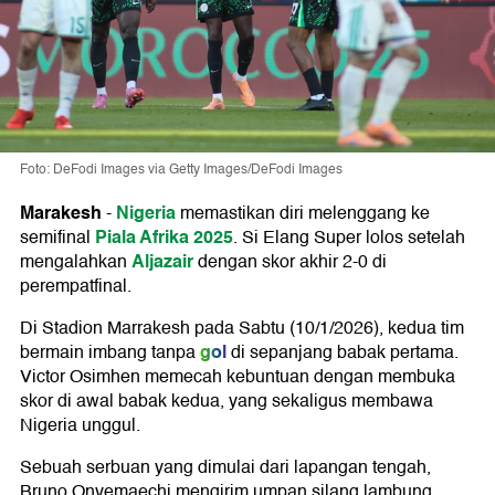
Foto: DeFodi Images via Getty Images/DeFodi Images
Marakesh
Nigeria
-
memastikan diri melenggang ke
Piala Afrika 2025
semifinal
. Si Elang Super lolos setelah
Aljazair
mengalahkan
dengan skor akhir 2-0 di
perempatfinal.
Di Stadion Marrakesh pada Sabtu (10/1/2026), kedua tim
gol
bermain imbang tanpa
di sepanjang babak pertama.
Victor Osimhen memecah kebuntuan dengan membuka
skor di awal babak kedua, yang sekaligus membawa
Nigeria unggul.
Sebuah serbuan yang dimulai dari lapangan tengah,
Bruno Onyemaechi mengirim umpan silang lambung.