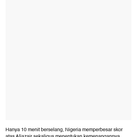
Hanya 10 menit berselang, Nigeria memperbesar skor
atas Aljazair sekaligus menentukan kemenangannya.