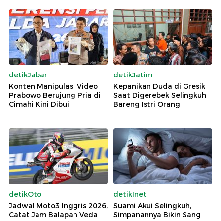
detikJabar
detikJatim
Konten Manipulasi Video
Kepanikan Duda di Gresik
Prabowo Berujung Pria di
Saat Digerebek Selingkuh
Cimahi Kini Dibui
Bareng Istri Orang
detikOto
detikInet
Jadwal Moto3 Inggris 2026,
Suami Akui Selingkuh,
Catat Jam Balapan Veda
Simpanannya Bikin Sang