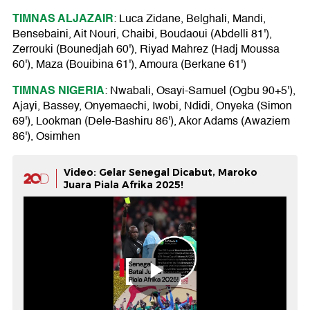
TIMNAS ALJAZAIR
: Luca Zidane, Belghali, Mandi,
Bensebaini, Ait Nouri, Chaibi, Boudaoui (Abdelli 81'),
Zerrouki (Bounedjah 60'), Riyad Mahrez (Hadj Moussa
60'), Maza (Bouibina 61'), Amoura (Berkane 61')
TIMNAS NIGERIA
: Nwabali, Osayi-Samuel (Ogbu 90+5'),
Ajayi, Bassey, Onyemaechi, Iwobi, Ndidi, Onyeka (Simon
69'), Lookman (Dele-Bashiru 86'), Akor Adams (Awaziem
86'), Osimhen
Video: Gelar Senegal Dicabut, Maroko
Juara Piala Afrika 2025!