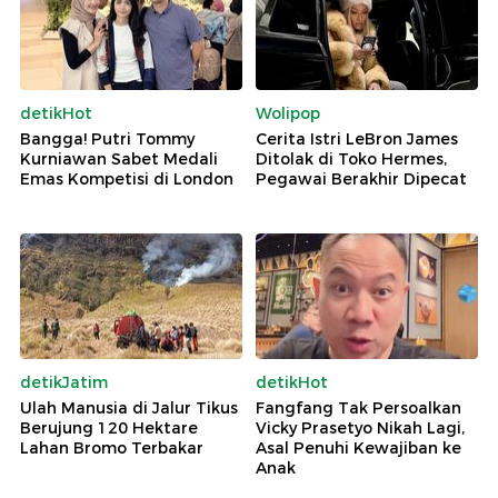
detikHot
Wolipop
Bangga! Putri Tommy
Cerita Istri LeBron James
Kurniawan Sabet Medali
Ditolak di Toko Hermes,
Emas Kompetisi di London
Pegawai Berakhir Dipecat
detikJatim
detikHot
Ulah Manusia di Jalur Tikus
Fangfang Tak Persoalkan
Berujung 120 Hektare
Vicky Prasetyo Nikah Lagi,
Lahan Bromo Terbakar
Asal Penuhi Kewajiban ke
Anak