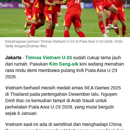
Kebahagiaan pemain Timnas Vietnam U-23 di Piala Asia U-23 2026. (Foto:
Getty Images/Zhizhao Wu)
Jakarta
Timnas Vietnam U-23
-
sudah cukup lama jauh
Kim Sang-sik
dari rumah. Pasukan
kini sedang menahan
rasa rindu demi membawa pulang trofi Piala Asia U-23
2026.
Vietnam berhasil meraih medali emas SEA Games 2025
di Thailand pada pertengahan Desember lalu. Nguyen
Dinh Bac cs kemudian tampil di Arab Saudi untuk
perhelatan Piala Asia U-23 2026, yang mulai bergulir
sejak 6 Januari.
Vietnam saat ini ada di semifinal dan menghadapi China.