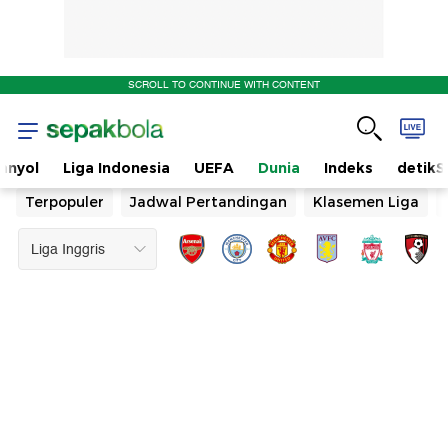
SCROLL TO CONTINUE WITH CONTENT
anyol
Liga Indonesia
UEFA
Dunia
Indeks
detikS
Terpopuler
Jadwal Pertandingan
Klasemen Liga