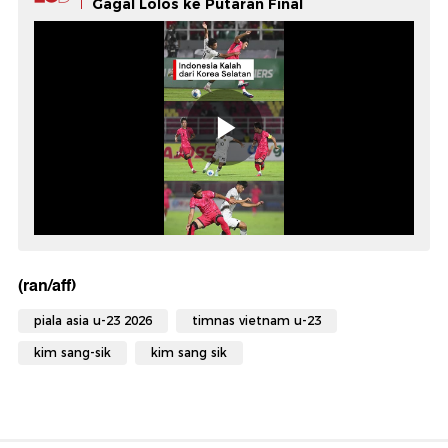
Gagal Lolos ke Putaran Final
(ran/aff)
piala asia u-23 2026
timnas vietnam u-23
kim sang-sik
kim sang sik