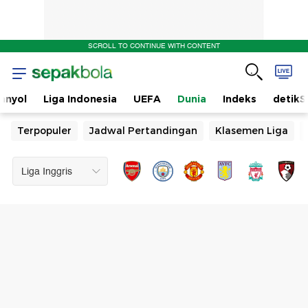
SCROLL TO CONTINUE WITH CONTENT
anyol
Liga Indonesia
UEFA
Dunia
Indeks
detikS
Terpopuler
Jadwal Pertandingan
Klasemen Liga