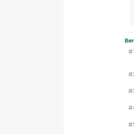
Ber
#
#
#
#
#