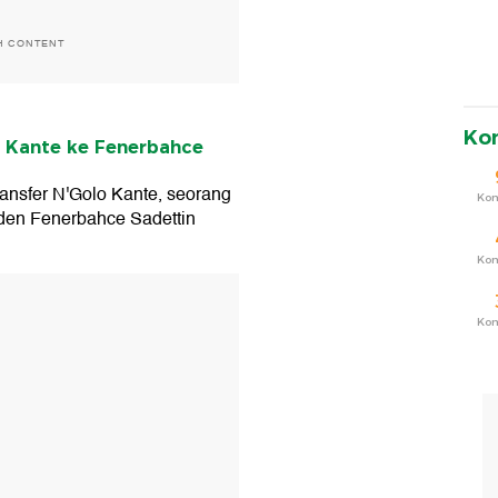
H CONTENT
Ko
, Kante ke Fenerbahce
ransfer N'Golo Kante, seorang
Ko
siden Fenerbahce Sadettin
Ko
T
Ko