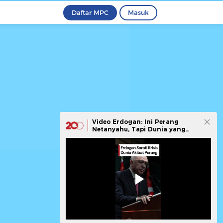
Daftar MPC
Masuk
Video Erdogan: Ini Perang
Netanyahu, Tapi Dunia yang
Tanggung Akibatnya