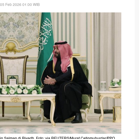
 05 Feb 2026 01:00 WIB
bin Salman di Riyadh. Foto: via REUTERS/Murat Cetinmuhurdar/PPO