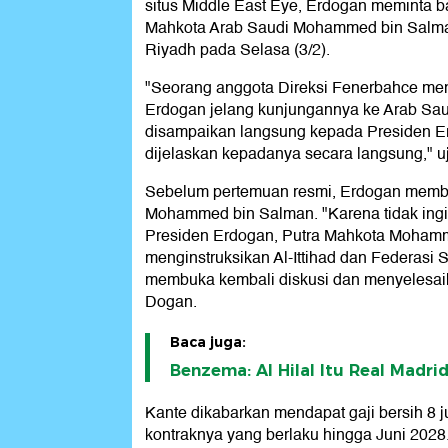
situs Middle East Eye, Erdogan meminta 
Mahkota Arab Saudi Mohammed bin Salma
Riyadh pada Selasa (3/2).
"Seorang anggota Direksi Fenerbahce me
Erdogan jelang kunjungannya ke Arab Sau
disampaikan langsung kepada Presiden Er
dijelaskan kepadanya secara langsung," u
Sebelum pertemuan resmi, Erdogan memba
Mohammed bin Salman. "Karena tidak ing
Presiden Erdogan, Putra Mahkota Moham
menginstruksikan Al-Ittihad dan Federasi 
membuka kembali diskusi dan menyelesaika
Dogan.
Baca juga:
Benzema: Al Hilal Itu Real Madri
Kante dikabarkan mendapat gaji bersih 8 j
kontraknya yang berlaku hingga Juni 2028