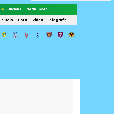
ia
Indeks
detikSport
ila Bola
Foto
Video
Infografis