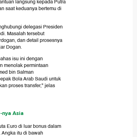
bantuan langsung kepada Putra
n saat keduanya bertemu di
nghubungi delegasi Presiden
di. Masalah tersebut
dogan, dan detail prosesnya
jar Dogan.
has isu ini dengan
in menolak permintaan
med bin Salman
Sepak Bola Arab Saudi untuk
n proses transfer," jelas
d-nya Asia
uta Euro di luar bonus dalam
. Angka itu di bawah