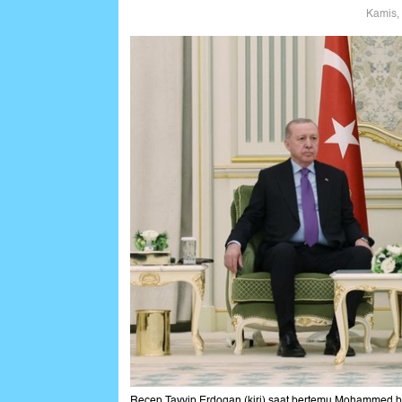
Kamis,
Recep Tayyip Erdogan (kiri) saat bertemu Mohammed 