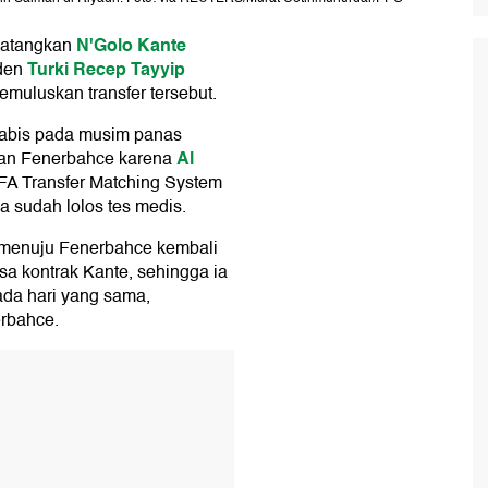
N'Golo Kante
datangkan
Turki
Recep Tayyip
iden
muluskan transfer tersebut.
 habis pada musim panas
Al
gan Fenerbahce karena
FA Transfer Matching System
a sudah lolos tes medis.
 menuju Fenerbahce kembali
isa kontrak Kante, sehingga ia
Pada hari yang sama,
rbahce.