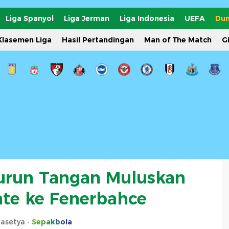
Liga Spanyol
Liga Jerman
Liga Indonesia
UEFA
Dun
Klasemen Liga
Hasil Pertandingan
Man of The Match
G
Turun Tangan Muluskan
nte ke Fenerbahce
rasetya -
Sepakbola