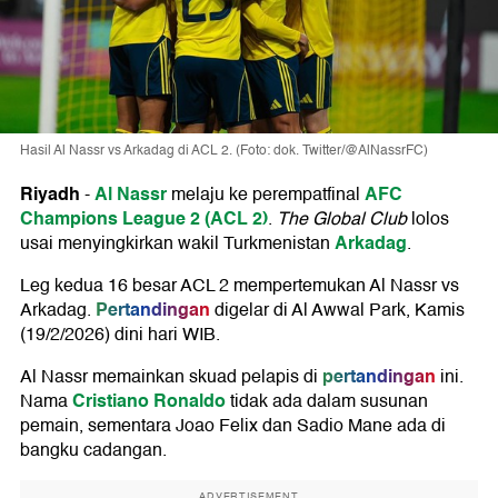
Hasil Al Nassr vs Arkadag di ACL 2. (Foto: dok. Twitter/@AlNassrFC)
Riyadh
Al Nassr
AFC
-
melaju ke perempatfinal
Champions League 2 (ACL 2)
.
The Global Club
lolos
Arkadag
usai menyingkirkan wakil Turkmenistan
.
Leg kedua 16 besar ACL 2 mempertemukan Al Nassr vs
Pertandingan
Arkadag.
digelar di Al Awwal Park, Kamis
(19/2/2026) dini hari WIB.
pertandingan
Al Nassr memainkan skuad pelapis di
ini.
Cristiano Ronaldo
Nama
tidak ada dalam susunan
pemain, sementara Joao Felix dan Sadio Mane ada di
bangku cadangan.
ADVERTISEMENT