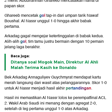
2 menit. Abdulrahman Ghareeb mencatatkan nama di
papan skor.
gol
Ghareeb mencetak
tap-in dari umpan tarik Nawaf
Boushal. Al Nassr unggul 1-0 hingga akhir babak
pertama.
Arkadag gagal mengejar ketertinggalan di babak kedua.
gol
Alih-alih
, tim tamu justru bermain dengan 10 pemain
jelang laga berakhir.
Baca juga:
Ditanya soal Mogok Main, Direktur Al Ahli
Malah Terima Kasih ke Ronaldo
Bek Arkadag Annaguliyev Guychmyrat mendapat kartu
merah langsung dari wasit atas pelanggarannya. Skor 1-0
pertandingan
untuk Al Nassr menjadi hasil akhir
.
Hasil ini memastikan Al Nassr lolos ke perempatfinal ACL
2. Wakil Arab Saudi ini menang dengan agregat 2-0,
setelah di leg pertama unggul 1-0 atas Arkadag.