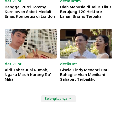
detikHot
detikJatim
Bangga! Putri Tommy
Ulah Manusia di Jalur Tikus
Kurniawan Sabet Medali
Berujung 120 Hektare
Emas Kompetisi di London
Lahan Bromo Terbakar
detikHot
detikHot
Aldi Taher Jual Rumah,
Gisela Cindy Menanti Hari
Ngaku Masih Kurang Rp1
Bahagia: Akan Menikahi
Miliar
Sahabat Terbaikku
Selengkapnya