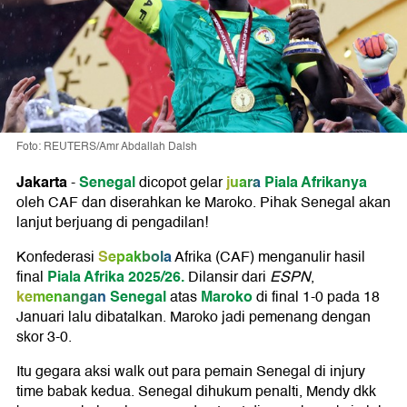
Foto: REUTERS/Amr Abdallah Dalsh
Jakarta
Senegal
juara
Piala Afrikanya
-
dicopot gelar
oleh CAF dan diserahkan ke Maroko. Pihak Senegal akan
lanjut berjuang di pengadilan!
Sepakbola
Konfederasi
Afrika (CAF) menganulir hasil
Piala Afrika 2025/26.
final
Dilansir dari
ESPN
,
kemenangan
Senegal
Maroko
atas
di final 1-0 pada 18
Januari lalu dibatalkan. Maroko jadi pemenang dengan
skor 3-0.
Itu gegara aksi walk out para pemain Senegal di injury
time babak kedua. Senegal dihukum penalti, Mendy dkk