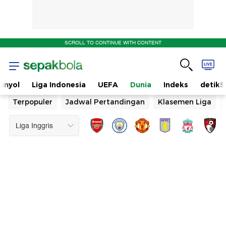
SCROLL TO CONTINUE WITH CONTENT
anyol
Liga Indonesia
UEFA
Dunia
Indeks
detikS
Terpopuler
Jadwal Pertandingan
Klasemen Liga