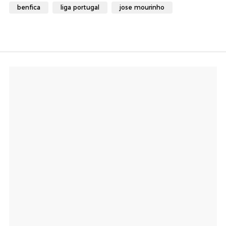
benfica
liga portugal
jose mourinho