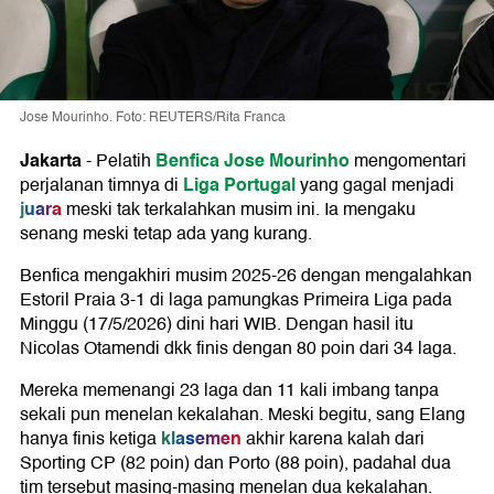
Jose Mourinho. Foto: REUTERS/Rita Franca
Jakarta
Benfica
Jose Mourinho
-
Pelatih
mengomentari
Liga Portugal
perjalanan timnya di
yang gagal menjadi
juara
meski tak terkalahkan musim ini. Ia mengaku
senang meski tetap ada yang kurang.
Benfica mengakhiri musim 2025-26 dengan mengalahkan
Estoril Praia 3-1 di laga pamungkas Primeira Liga pada
Minggu (17/5/2026) dini hari WIB. Dengan hasil itu
Nicolas Otamendi dkk finis dengan 80 poin dari 34 laga.
Mereka memenangi 23 laga dan 11 kali imbang tanpa
sekali pun menelan kekalahan. Meski begitu, sang Elang
klasemen
hanya finis ketiga
akhir karena kalah dari
Sporting CP (82 poin) dan Porto (88 poin), padahal dua
tim tersebut masing-masing menelan dua kekalahan.