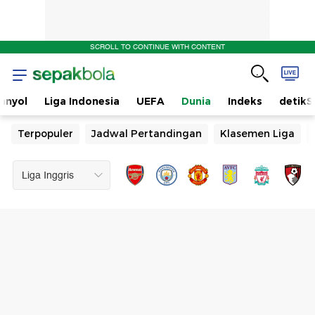
SCROLL TO CONTINUE WITH CONTENT
anyol
Liga Indonesia
UEFA
Dunia
Indeks
detikS
Terpopuler
Jadwal Pertandingan
Klasemen Liga