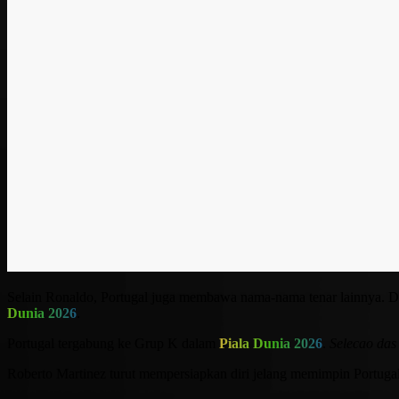
Selain Ronaldo, Portugal juga membawa nama-nama tenar lainnya. Di
Dunia 2026
.
Portugal tergabung ke Grup K dalam
Piala Dunia 2026
.
Selecao das
Roberto Martinez turut mempersiapkan diri jelang memimpin Portuga