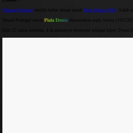
Timnas Portugal
merilis daftar skuad untuk
Piala Dunia 2026
. Salah 
Skuad Portugal untuk
Piala Dunia
diumumkan pada Selasa (19/5/202
Dari 27 nama tersebut, 4 di antaranya berposisi sebagai kiper. Posisi