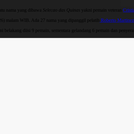
satu nama yang dibawa
Selecao das Quinas
yakni pemain veteran
Crist
6) malam WIB. Ada 27 nama yang dipanggil pelatih
Roberto Martine
 lini belakang diisi 9 pemain, sementara gelandang 6 pemain dan penyer