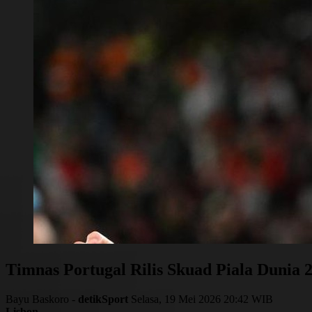
Timnas Portugal Rilis Skuad Piala Dunia 
Bayu Baskoro -
detikSport
Selasa, 19 Mei 2026 20:42 WIB
Lisbon
-