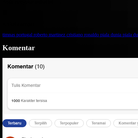
Anda menyukai artikel ini
Artikel disimpan
timnas portugal
roberto martinez
cristiano ronaldo
piala dunia
piala d
Komentar