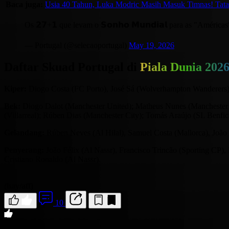
Baca juga:
Usia 40 Tahun, Luka Modric Masih Masuk Timnas! Tata
Os 𝟮𝟳+𝟭 que levam o 𝗦𝗼𝗻𝗵𝗼 𝗠𝘂𝗻𝗱𝗶𝗮𝗹 para as "América
— Portugal (@selecaoportugal)
May 19, 2026
Daftar Skuad Portugal di
Piala Dunia 202
Kiper:
Diogo Costa (FC Porto), José Sá (Wolverhampton Wanderers), 
Bek:
Diogo Dalot (Manchester United); Matheus Nunes (Manchester 
(Villarreal); Rúben Dias (Manchester City); Tomás Araújo (SL Benfic
Gelandang:
Rúben Neves (Al Hilal), Samuel Costa (Mallorca), João
Penyerang:
João Félix (Al Nassr), Francisco Trincão (Sporting CP)
Cristiano Ronaldo (Al Nassr).
(bay/aff)
10