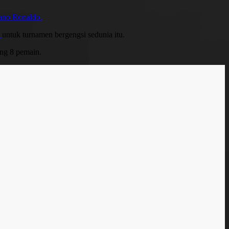
iano Ronaldo.
z
untuk turnamen bergengsi sedunia itu.
ang 8 pemain.