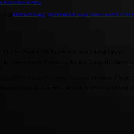
p Piala Dunia Kelima
s" 💭🏆
#VaiDarPortugal
|
@FIFAWorldCup
pic.twitter.com/NXZY6E
6
Rui Silva (Sporting CP); Ricardo Velho (Genclerbirligi Ankara);
City), Nélson Semedo (Fenerbahce SK), João Cancelo (FC Barcelona)
a);
 Neves (PSG), Vitinha (PSG), Bruno Fernandes (Manchester United), B
, Francisco Conceição (Juventus), Pedro Neto (Chelsea), Rafael Leão