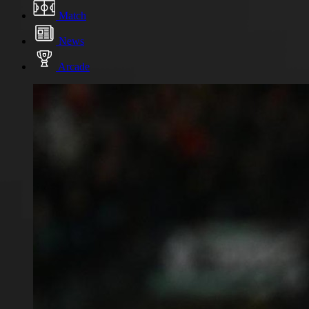
Match
News
Arcade