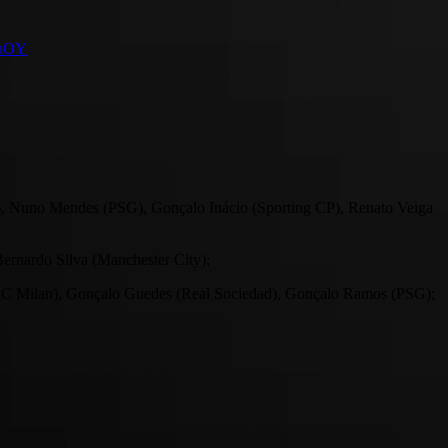
iuOY
, Nuno Mendes (PSG), Gonçalo Inácio (Sporting CP), Renato Veiga
ernardo Silva (Manchester City);
 (AC Milan), Gonçalo Guedes (Real Sociedad), Gonçalo Ramos (PSG);