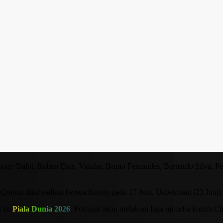
ogo Dalot, Ruben Dias, Vitinha, Bruno Fernandes, Bernardo Silva, Ped
 Quinas
dijadwalkan bersua Kongo pada 17 Juni, Uzbekistan (23 Juni),
l ke
Piala Dunia 2026
. Portugal akan melakoni laga uji coba kontra Ch