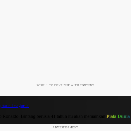
SCROLL TO CONTINUE WITH CONTENT
pions League 2
no Ronaldo. Bintang berusia 41 tahun itu akan memainkan
Piala Dunia
ADVERTISEMENT