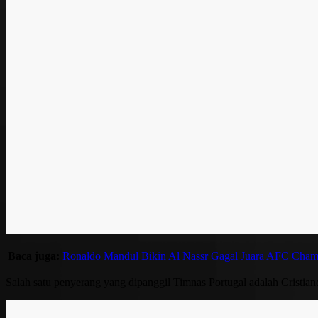
Baca juga:
Ronaldo Mandul Bikin Al Nassr Gagal Juara AFC Cham
Salah satu penyerang yang dipanggil Timnas Portugal adalah Cristia