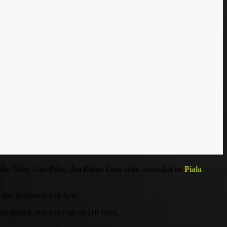
ro Neto, Joao Felix, dan Rafael Leao akan berangkat ke
Piala
 dan Kolombia (28 Juni).
ile pada 6 Juni dan Nigeria (10 Juni).