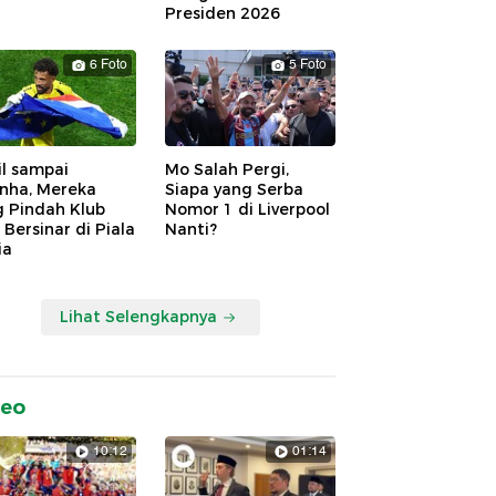
Presiden 2026
6 Foto
5 Foto
l sampai
Mo Salah Pergi,
inha, Mereka
Siapa yang Serba
g Pindah Klub
Nomor 1 di Liverpool
 Bersinar di Piala
Nanti?
ia
Lihat Selengkapnya
deo
10:12
01:14