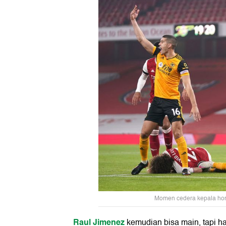
Momen cedera kepala horo
Raul Jimenez
kemudian bisa main, tapi h