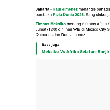
Jakarta
Raul Jimenez
-
menangis bahagia
Piala Dunia 2026.
pembuka
Sang striker j
Timnas Meksiko
menang 2-0 atas Afrika 
Jumat (12/6) dini hari WIB di Mexico City 
Quinones dan Raul Jimenez.
Baca juga:
Meksiko Vs Afrika Selatan: Banji