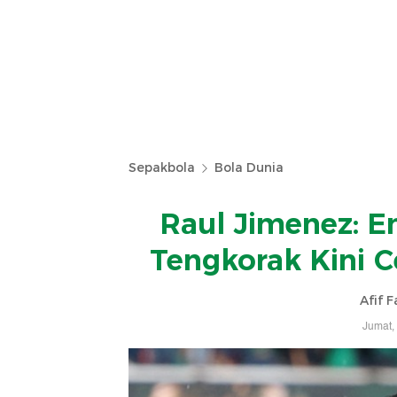
Sepakbola
Bola Dunia
Raul Jimenez: E
Tengkorak Kini C
Afif 
Jumat,