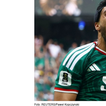
Foto: REUTERS/Pawel Kopczynski