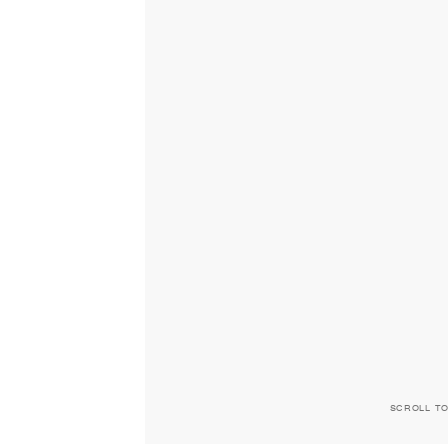
SCROLL T