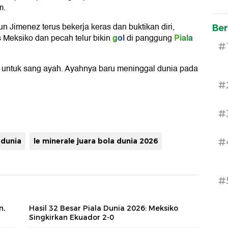
m.
n Jimenez terus bekerja keras dan buktikan diri,
Ber
gol
Piala
Meksiko dan pecah telur bikin
di panggung
#
 untuk sang ayah. Ayahnya baru meninggal dunia pada
#
#
#
 dunia
le minerale juara bola dunia 2026
#
n,
Hasil 32 Besar Piala Dunia 2026: Meksiko
Singkirkan Ekuador 2-0