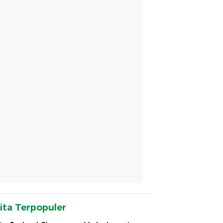
ita Terpopuler