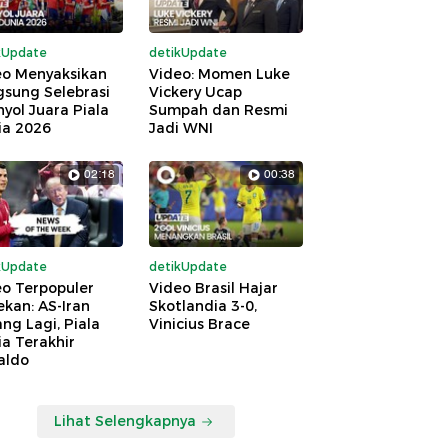
kUpdate
detikUpdate
eo Menyaksikan
Video: Momen Luke
gsung Selebrasi
Vickery Ucap
yol Juara Piala
Sumpah dan Resmi
ia 2026
Jadi WNI
02:18
00:38
kUpdate
detikUpdate
eo Terpopuler
Video Brasil Hajar
kan: AS-Iran
Skotlandia 3-0,
ng Lagi, Piala
Vinicius Brace
a Terakhir
aldo
Lihat Selengkapnya