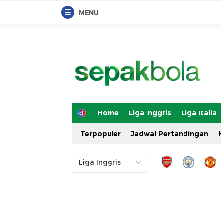
MENU
Home
Liga Inggris
Liga Italia
Terpopuler
Jadwal Pertandingan