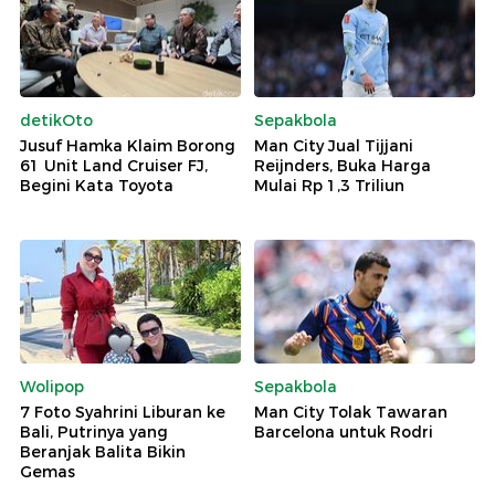
detikOto
Sepakbola
Jusuf Hamka Klaim Borong
Man City Jual Tijjani
61 Unit Land Cruiser FJ,
Reijnders, Buka Harga
Begini Kata Toyota
Mulai Rp 1,3 Triliun
Wolipop
Sepakbola
7 Foto Syahrini Liburan ke
Man City Tolak Tawaran
Bali, Putrinya yang
Barcelona untuk Rodri
Beranjak Balita Bikin
Gemas