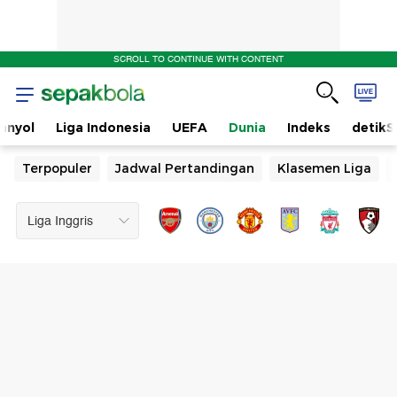
SCROLL TO CONTINUE WITH CONTENT
anyol
Liga Indonesia
UEFA
Dunia
Indeks
detikS
Terpopuler
Jadwal Pertandingan
Klasemen Liga