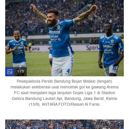
1 / 5
Pesepakbola Persib Bandung Bojan Malisic (tengah)
melakukan seleberasi usai mencetak gol ke gawang Arema
FC saat menjalani laga lanjutan Gojek Liga 1 di Stadion
Gelora Bandung Lautan Api, Bandung, Jawa Barat, Kamis
(13/9). ANTARA FOTO/Raisan Al Farisi.