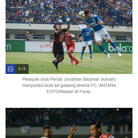
2 / 5
Pesepak bola Persib Jonathan Bauman (kanan)
menyundul bola ke gawang Arema FC. ANTARA
FOTO/Raisan Al Farisi.