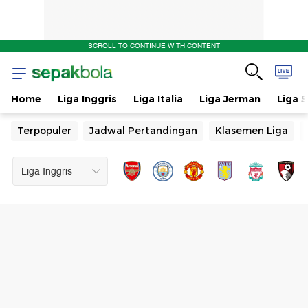
SCROLL TO CONTINUE WITH CONTENT
Home
Liga Inggris
Liga Italia
Liga Jerman
Liga 
Terpopuler
Jadwal Pertandingan
Klasemen Liga