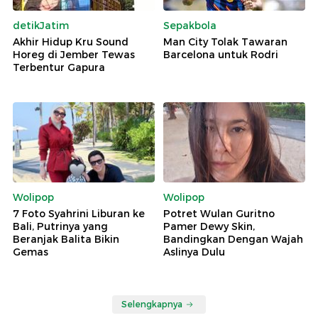
detikJatim
Sepakbola
Akhir Hidup Kru Sound
Man City Tolak Tawaran
Horeg di Jember Tewas
Barcelona untuk Rodri
Terbentur Gapura
Wolipop
Wolipop
7 Foto Syahrini Liburan ke
Potret Wulan Guritno
Bali, Putrinya yang
Pamer Dewy Skin,
Beranjak Balita Bikin
Bandingkan Dengan Wajah
Gemas
Aslinya Dulu
Selengkapnya