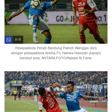
3 / 5
Pesepakbola Persib Bandung Patrich Wanggai (kiri)
dengan pesepakbola Arema FC Hamka Hamzah (kanan)
berebut bola. ANTARA FOTO/Raisan Al Farisi.