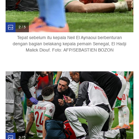
2 / 5
Tepat sebelum itu kepala Neil El Aynaoui berbenturan
dengan bagian belakang kepala pemain Senegal, El Hadji
Malick Diouf. Foto: AFP/SEBASTIEN BOZON
3 / 5