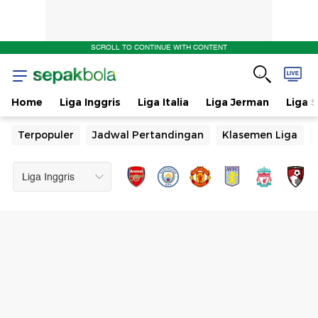
SCROLL TO CONTINUE WITH CONTENT
Home
Liga Inggris
Liga Italia
Liga Jerman
Liga 
Terpopuler
Jadwal Pertandingan
Klasemen Liga