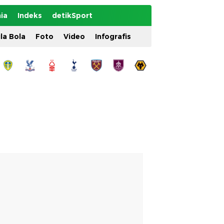
ia
Indeks
detikSport
ila Bola
Foto
Video
Infografis