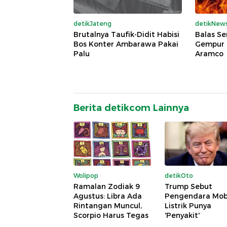
detikJateng
detikNew
Brutalnya Taufik-Didit Habisi
Balas Se
Bos Konter Ambarawa Pakai
Gempur 
Palu
Aramco
Berita detikcom Lainnya
Wolipop
detikOto
Ramalan Zodiak 9
Trump Sebut
Agustus: Libra Ada
Pengendara Mob
Rintangan Muncul,
Listrik Punya
Scorpio Harus Tegas
'Penyakit'