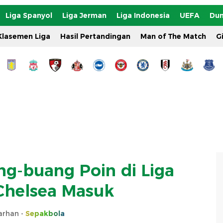
Liga Spanyol
Liga Jerman
Liga Indonesia
UEFA
Dun
Klasemen Liga
Hasil Pertandingan
Man of The Match
G
ng-buang Poin di Liga
 Chelsea Masuk
Farhan -
Sepakbola