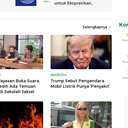
Ko
Selengkapnya
Ko
Ko
s
detikOto
Ko
Yayasan Buka Suara,
Trump Sebut Pengendara
edih Ada Temuan
Mobil Listrik Punya 'Penyakit'
di Sekolah Jaksel