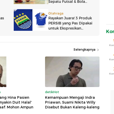
Ko
Ko
Selengkapnya
Ko
Ko
s
detikHot
ang Hina Pasien
Kemampuan Mengaji Indra
nyakin Duit Halal'
Priawan, Suami Nikita Willy
aaf: Mohon Ampun
Disebut Bukan Kaleng-kaleng