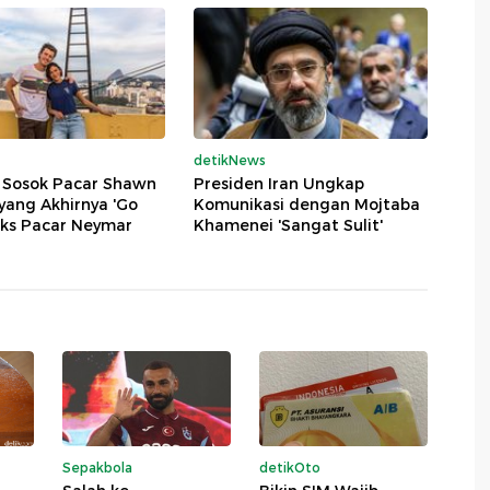
detikNews
t Sosok Pacar Shawn
Presiden Iran Ungkap
ang Akhirnya 'Go
Komunikasi dengan Mojtaba
 Eks Pacar Neymar
Khamenei 'Sangat Sulit'
Sepakbola
detikOto