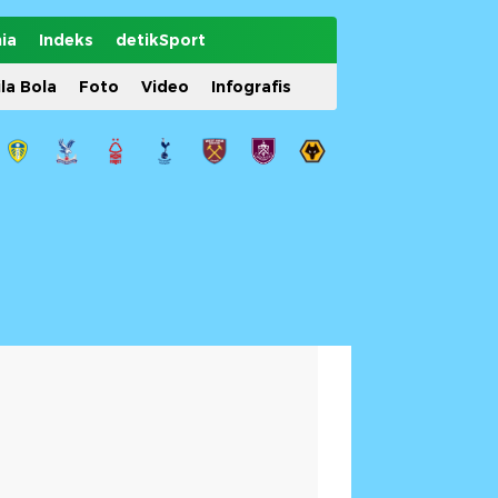
ia
Indeks
detikSport
ila Bola
Foto
Video
Infografis