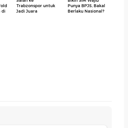
Salah ke
Bikin SIM Wajib
Fold
Trabzonspor untuk
Punya BPJS, Bakal
 di
Jadi Juara
Berlaku Nasional?