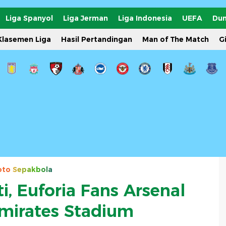
Liga Spanyol
Liga Jerman
Liga Indonesia
UEFA
Dun
Klasemen Liga
Hasil Pertandingan
Man of The Match
G
oto
Sepakbola
, Euforia Fans Arsenal
mirates Stadium