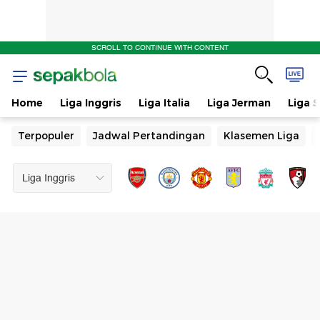
SCROLL TO CONTINUE WITH CONTENT
Home
Liga Inggris
Liga Italia
Liga Jerman
Liga 
Terpopuler
Jadwal Pertandingan
Klasemen Liga