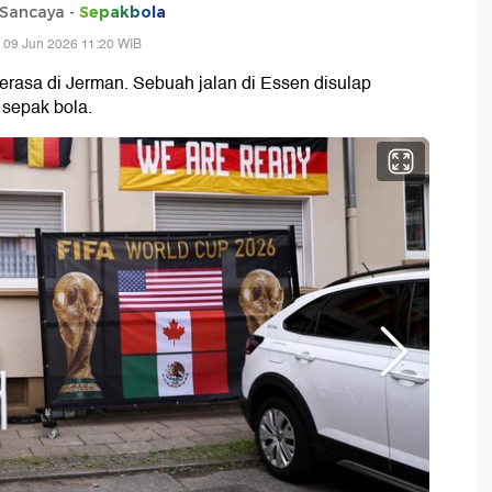
Sancaya -
Sepakbola
, 09 Jun 2026 11:20 WIB
erasa di Jerman. Sebuah jalan di Essen disulap
 sepak bola.