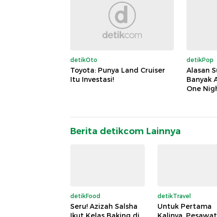
detikOto
detikPop
Toyota: Punya Land Cruiser
Alasan 
Itu Investasi!
Banyak 
One Nig
Berita detikcom Lainnya
detikFood
detikTravel
Seru! Azizah Salsha
Untuk Pertama
Ikut Kelas Baking di
Kalinya, Pesawat