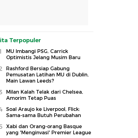
ita Terpopuler
1
MU Imbangi PSG, Carrick
Optimistis Jelang Musim Baru
2
Rashford Bersiap Gabung
Pemusatan Latihan MU di Dublin,
Main Lawan Leeds?
3
Milan Kalah Telak dari Chelsea,
Amorim Tetap Puas
4
Soal Araujo ke Liverpool, Flick:
Sama-sama Butuh Perubahan
5
Xabi dan Orang-orang Basque
yang 'Menginvasi' Premier League