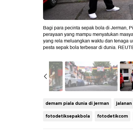
Bagi para pecinta sepak bola di Jerman, 
perayaan yang mampu menyatukan masyarak
yang rela meluangkan waktu dan tenaga 
pesta sepak bola terbesar di dunia. REU
demam piala dunia di jerman
jalanan
fotodetiksepakbola
fotodetikcom