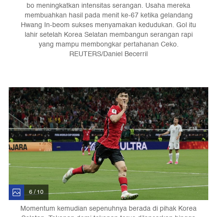
bo meningkatkan intensitas serangan. Usaha mereka
membuahkan hasil pada menit ke-67 ketika gelandang
Hwang In-beom sukses menyamakan kedudukan. Gol itu
lahir setelah Korea Selatan membangun serangan rapi
yang mampu membongkar pertahanan Ceko.
REUTERS/Daniel Becerril
6 / 10
Momentum kemudian sepenuhnya berada di pihak Korea