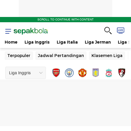
SCROLL TO CONTINUE WITH CONTENT
Home
Liga Inggris
Liga Italia
Liga Jerman
Liga 
Terpopuler
Jadwal Pertandingan
Klasemen Liga