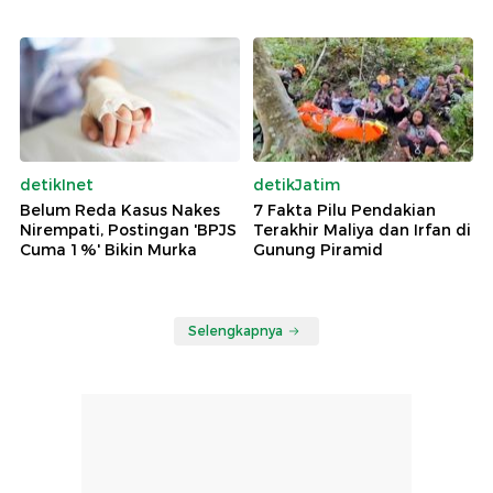
detikInet
detikJatim
Belum Reda Kasus Nakes
7 Fakta Pilu Pendakian
Nirempati, Postingan 'BPJS
Terakhir Maliya dan Irfan di
Cuma 1%' Bikin Murka
Gunung Piramid
Selengkapnya