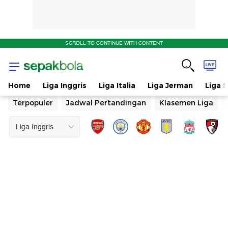
SCROLL TO CONTINUE WITH CONTENT
Home
Liga Inggris
Liga Italia
Liga Jerman
Liga 
Terpopuler
Jadwal Pertandingan
Klasemen Liga