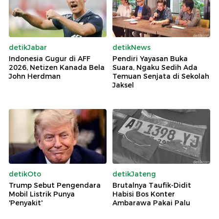
detikJabar
detikNews
Indonesia Gugur di AFF
Pendiri Yayasan Buka
2026, Netizen Kanada Bela
Suara, Ngaku Sedih Ada
John Herdman
Temuan Senjata di Sekolah
Jaksel
detikOto
detikJateng
Trump Sebut Pengendara
Brutalnya Taufik-Didit
Mobil Listrik Punya
Habisi Bos Konter
'Penyakit'
Ambarawa Pakai Palu