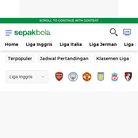
SCROLL TO CONTINUE WITH CONTENT
Home
Liga Inggris
Liga Italia
Liga Jerman
Liga 
Terpopuler
Jadwal Pertandingan
Klasemen Liga