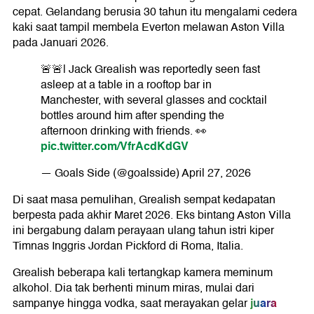
cepat. Gelandang berusia 30 tahun itu mengalami cedera
kaki saat tampil membela Everton melawan Aston Villa
pada Januari 2026.
🚨🚨| Jack Grealish was reportedly seen fast
asleep at a table in a rooftop bar in
Manchester, with several glasses and cocktail
bottles around him after spending the
afternoon drinking with friends. 👀
pic.twitter.com/VfrAcdKdGV
— Goals Side (@goalsside)
April 27, 2026
Di saat masa pemulihan, Grealish sempat kedapatan
berpesta pada akhir Maret 2026. Eks bintang Aston Villa
ini bergabung dalam perayaan ulang tahun istri kiper
Timnas Inggris Jordan Pickford di Roma, Italia.
Grealish beberapa kali tertangkap kamera meminum
alkohol. Dia tak berhenti minum miras, mulai dari
juara
sampanye hingga vodka, saat merayakan gelar