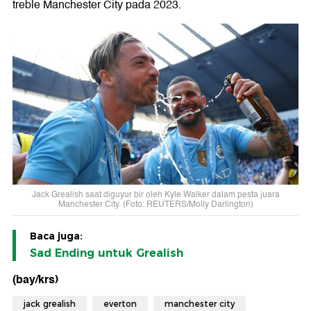
treble Manchester City pada 2023.
Jack Grealish saat diguyur bir oleh Kyle Walker dalam pesta juara
Manchester City. (Foto: REUTERS/Molly Darlington)
Baca juga:
Sad Ending untuk Grealish
(bay/krs)
jack grealish
everton
manchester city