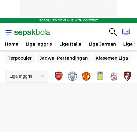
SCROLL TO CONTINUE WITH CONTENT
Home
Liga Inggris
Liga Italia
Liga Jerman
Liga 
Terpopuler
Jadwal Pertandingan
Klasemen Liga