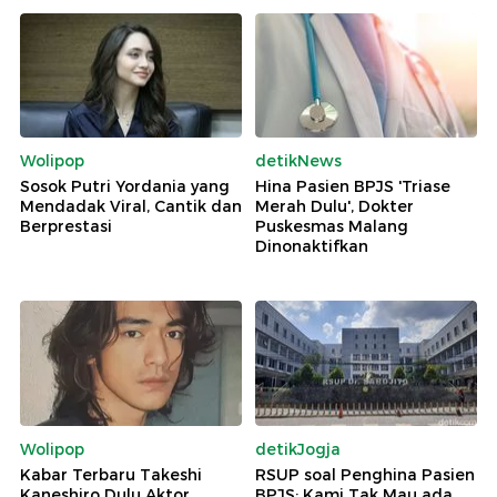
Wolipop
detikNews
Sosok Putri Yordania yang
Hina Pasien BPJS 'Triase
Mendadak Viral, Cantik dan
Merah Dulu', Dokter
Berprestasi
Puskesmas Malang
Dinonaktifkan
Wolipop
detikJogja
Kabar Terbaru Takeshi
RSUP soal Penghina Pasien
Kaneshiro Dulu Aktor
BPJS: Kami Tak Mau ada